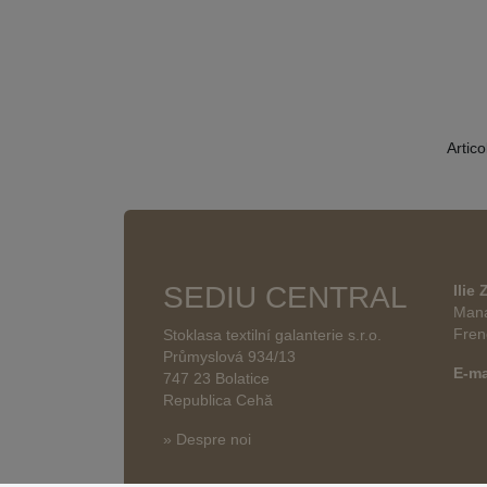
Artico
SEDIU CENTRAL
Ilie
Mana
Fren
Stoklasa textilní galanterie s.r.o.
Průmyslová 934/13
E-ma
747 23 Bolatice
Republica Cehă
» Despre noi