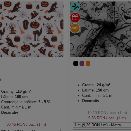
-50%
Gramaj:
24 g/m²
Lăţime:
150 cm
Gramaj:
110 g/m²
Cant. minimă 1 m
Lăţime:
160 cm
Decorativ
Contracţie la spălare:
3 - 5 %
Cant. minimă 1 m
Decorativ
19,10 RON
/ pac. (1 m)
9,36 RON
/ pac. (1 m)
30,46 RON
/ pac. (1 m)