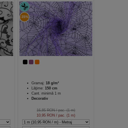
-35%
Gramaj:
18 g/m²
Lăţime:
150 cm
Cant. minimă 1 m
Decorativ
16,85 RON
/ pac. (1 m)
10,95 RON
/ pac. (1 m)