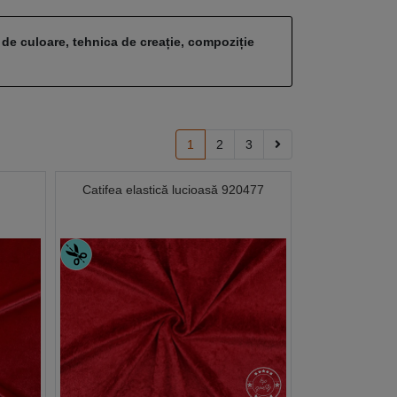
 de culoare, tehnica de creație, compoziție
1
2
3
Catifea elastică lucioasă 920477