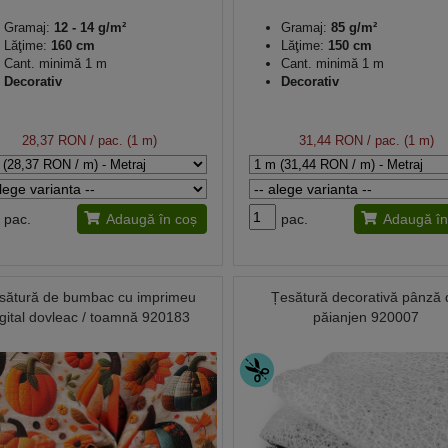
Gramaj:
12 - 14 g/m²
Gramaj:
85 g/m²
Lăţime:
160 cm
Lăţime:
150 cm
Cant. minimă 1 m
Cant. minimă 1 m
Decorativ
Decorativ
28,37 RON
/ pac. (1 m)
31,44 RON
/ pac. (1 m)
pac.
Adaugă în coș
pac.
Adaugă în
sătură de bumbac cu imprimeu
Țesătură decorativă pânză 
igital dovleac / toamnă 920183
păianjen 920007