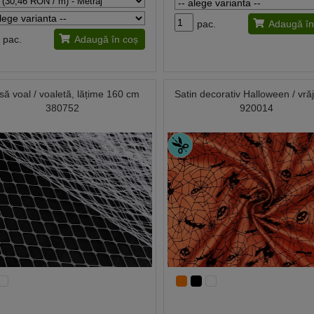
pac.
Adaugă în
pac.
Adaugă în coș
să voal / voaletă, lățime 160 cm
Satin decorativ Halloween / vrăj
380752
920014