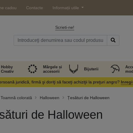
ne cadou
Contacte
Informații utile
Scrieti-ne!
Hobby
Mărgele și
Acce
Bijuterii
Creativ
accesorii
mod
rsoană juridică, firmă şi doriţi să faceţi achiziţii la preţuri angro?
Inregi
Toamnă colorată
Halloween
Țesături de Halloween
sături de Halloween