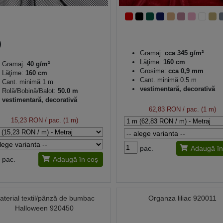
Gramaj:
cca 345 g/m²
Lăţime:
160 cm
Gramaj:
40 g/m²
Grosime:
cca 0,9 mm
Lăţime:
160 cm
Cant. minimă 0.5 m
Cant. minimă 1 m
vestimentară, decorativă
Rolă/Bobină/Balot:
50.0 m
vestimentară, decorativă
62,83 RON
/ pac. (1 m)
15,23 RON
/ pac. (1 m)
pac.
Adaugă în
pac.
Adaugă în coș
aterial textil/pânză de bumbac
Organza liliac 920011
Halloween 920450