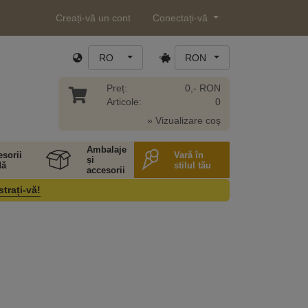
Creați-vă un cont
Conectați-vă
RO
RON
Preț:
0,- RON
Articole:
0
» Vizualizare coș
Ambalaje
sorii
Vară în
și
ă
stilul tău
accesorii
strați-vă!