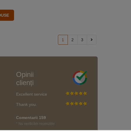
1
2
3
Opinii
clienți
Excellent service
Thank you.
Comentarii 159
* Nu verificăm recenziile