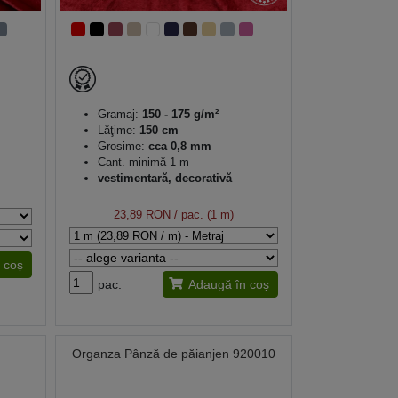
Gramaj:
150 - 175 g/m²
Lăţime:
150 cm
Grosime:
cca 0,8 mm
Cant. minimă 1 m
vestimentară, decorativă
23,89 RON
/ pac. (1 m)
 coș
pac.
Adaugă în coș
Organza Pânză de păianjen 920010