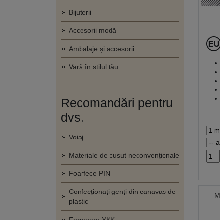
Bijuterii
Accesorii modă
Ambalaje și accesorii
Vară în stilul tău
Recomandări pentru
dvs.
Voiaj
Materiale de cusut neconvenționale
Foarfece PIN
Confecționați genți din canavas de
M
plastic
Fermoare YKK