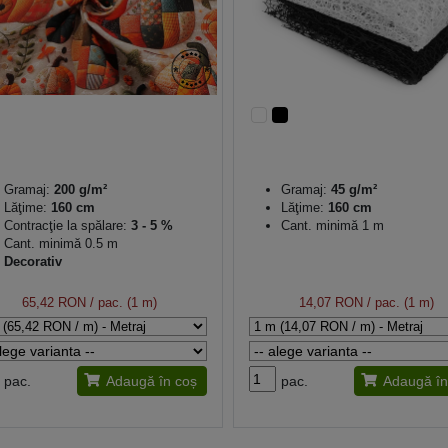
Gramaj:
200 g/m²
Gramaj:
45 g/m²
Lăţime:
160 cm
Lăţime:
160 cm
Contracţie la spălare:
3 - 5 %
Cant. minimă 1 m
Cant. minimă 0.5 m
Decorativ
65,42 RON
/ pac. (1 m)
14,07 RON
/ pac. (1 m)
pac.
Adaugă în coș
pac.
Adaugă în