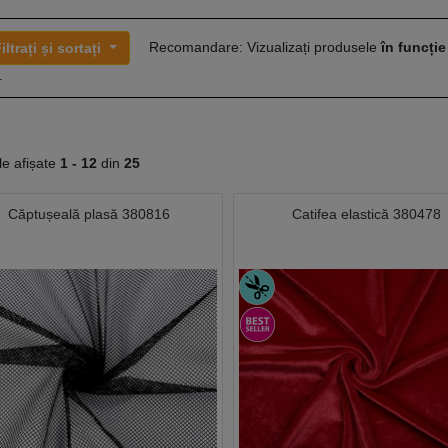
Recomandare: Vizualizați produsele
în funcție
iltrați și sortați
.
le afișate
1 -
12
din
25
Căptușeală plasă 380816
Catifea elastică 380478