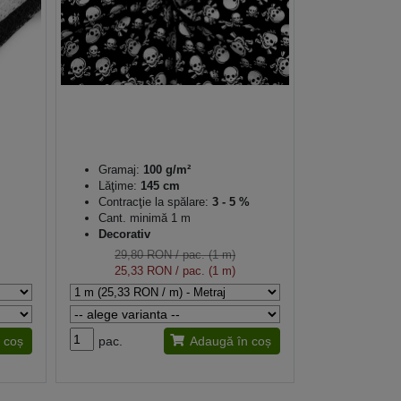
Gramaj:
100 g/m²
Lăţime:
145 cm
Contracţie la spălare:
3 - 5 %
Cant. minimă 1 m
Decorativ
29,80 RON
/ pac. (1 m)
25,33 RON
/ pac. (1 m)
 coș
pac.
Adaugă în coș