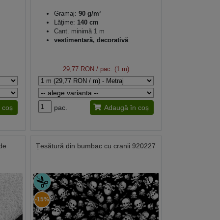
Gramaj:
90 g/m²
Lăţime:
140 cm
Cant. minimă 1 m
vestimentară, decorativă
29,77 RON
/ pac. (1 m)
 coș
pac.
Adaugă în coș
de
Țesătură din bumbac cu cranii 920227
-15%