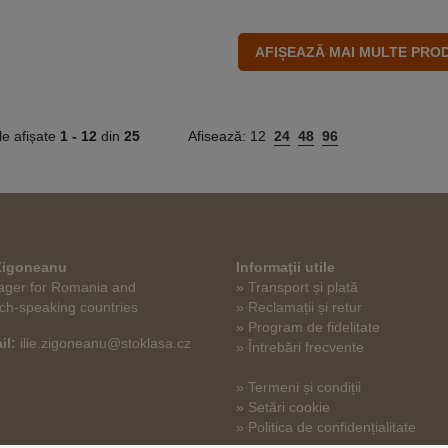
le afișate
1 -
12
din
25
Afisează:
12
24
48
96
 Zigoneanu
Informaţii utile
ger for Romania and
» Transport și plată
ch-speaking countries
» Reclamații și retur
» Program de fidelitate
il:
ilie.zigoneanu@stoklasa.cz
» Întrebări frecvente
» Termeni și condiții
» Setări cookie
» Politica de confidențialitate