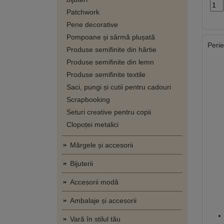
Patchwork
Pene decorative
Pompoane și sârmă plușată
Peri
Produse semifinite din hârtie
Produse semifinite din lemn
Produse semifinite textile
Saci, pungi și cutii pentru cadouri
Scrapbooking
Seturi creative pentru copii
Clopoței metalici
Mărgele și accesorii
Bijuterii
Accesorii modă
Ambalaje și accesorii
Vară în stilul tău