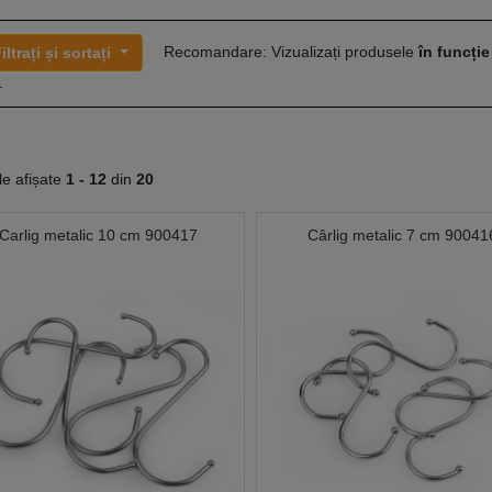
Recomandare: Vizualizați produsele
în funcție
iltrați și sortați
.
le afișate
1 -
12
din
20
Carlig metalic 10 cm 900417
Cârlig metalic 7 cm 90041