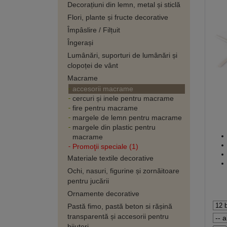
Decorațiuni din lemn, metal și sticlă
Flori, plante și fructe decorative
Împâslire / Filțuit
Îngerași
Lumânări, suporturi de lumânări și
clopoței de vânt
Macrame
accesorii macrame
cercuri și inele pentru macrame
fire pentru macrame
margele de lemn pentru macrame
margele din plastic pentru
macrame
Promoţii speciale (1)
Materiale textile decorative
Ochi, nasuri, figurine și zornăitoare
pentru jucării
Ornamente decorative
Pastă fimo, pastă beton si rășină
transparentă și accesorii pentru
bijuteri