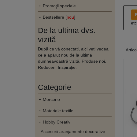
Promoţii speciale
F
Bestsellere [
nou
]
etc
De la ultima dvs.
vizită
După ce vă conectați, aici veți vedea
Artico
ce a apărut nou de la ultima
dumneavoastră vizită. Produse noi,
Reduceri, Inspirație.
Categorie
Mercerie
Materiale textile
Hobby Creativ
Accesorii aranjamente decorative