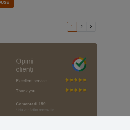
1
2
Opinii
clienți
Excellent service
Thank you.
Comentarii 159
* Nu verificăm recenziile