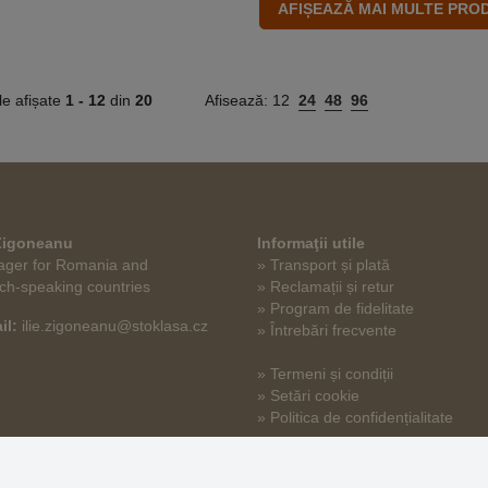
le afișate
1 -
12
din
20
Afisează:
12
24
48
96
 Zigoneanu
Informaţii utile
ger for Romania and
» Transport și plată
ch-speaking countries
» Reclamații și retur
» Program de fidelitate
il:
ilie.zigoneanu@stoklasa.cz
» Întrebări frecvente
» Termeni și condiții
» Setări cookie
» Politica de confidențialitate