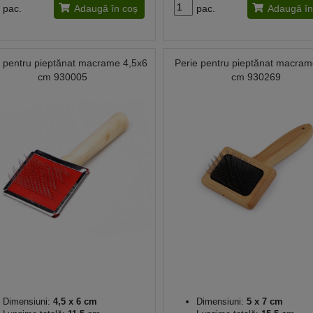
pac.
Adaugă în coș
pac.
Adaugă în
e pentru pieptănat macrame 4,5x6
Perie pentru pieptănat macra
cm 930005
cm 930269
Dimensiuni:
4,5 x 6 cm
Dimensiuni:
5 x 7 cm