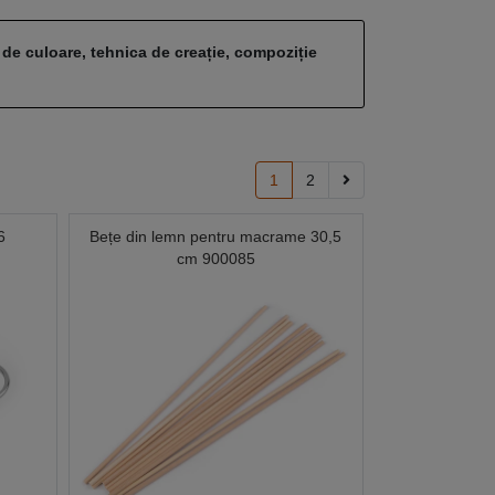
 de culoare, tehnica de creație, compoziție
1
2
6
Bețe din lemn pentru macrame 30,5
cm 900085