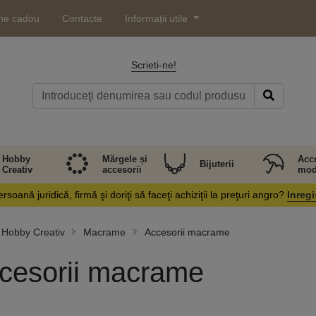
ne cadou
Contacte
Informații utile
Scrieti-ne!
Hobby
Mărgele și
Acce
Bijuterii
Creativ
accesorii
mod
rsoană juridică, firmă şi doriţi să faceţi achiziţii la preţuri angro?
Inregi
Hobby Creativ
Macrame
Accesorii macrame
cesorii macrame