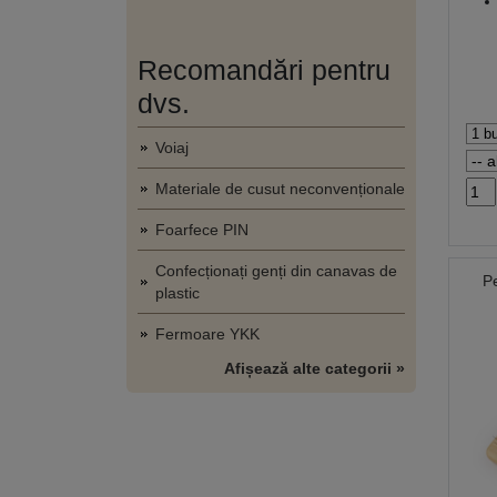
Recomandări pentru
dvs.
Voiaj
Materiale de cusut neconvenționale
Foarfece PIN
Confecționați genți din canavas de
P
plastic
Fermoare YKK
Afișează alte categorii »