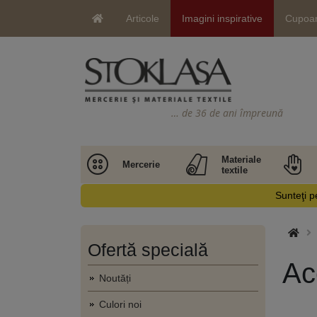
Articole
Imagini inspirative
Cupoa
… de 36 de ani împreună
Materiale
Mercerie
textile
Sunteţi pe
Ofertă specială
Ac
Noutăți
Culori noi