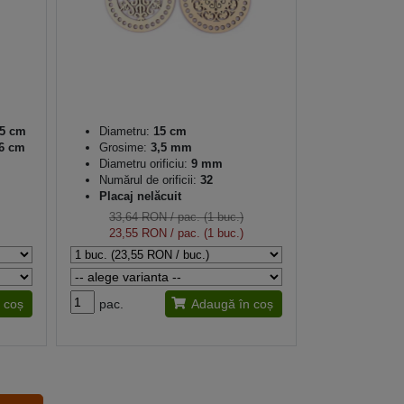
,5 cm
Diametru:
15 cm
6 cm
Grosime:
3,5 mm
Diametru orificiu:
9 mm
Numărul de orificii:
32
Placaj nelăcuit
33,64 RON
/ pac. (1 buc.)
23,55 RON
/ pac. (1 buc.)
 coș
pac.
Adaugă în coș