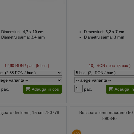
Dimensiuni:
4,7 x 10 cm
Dimensiuni:
3,2 x 7 cm
Diametru sârmă:
3,4 mm
Diametru sârmă:
3 mm
12,90 RON
/ pac. (5 buc.)
10,- RON
/ pac. (5 buc.)
pac.
Adaugă în coș
pac.
Adaugă în
țișoare din lemn, 15 cm 780778
Betisoare lemn macrame 50
890340