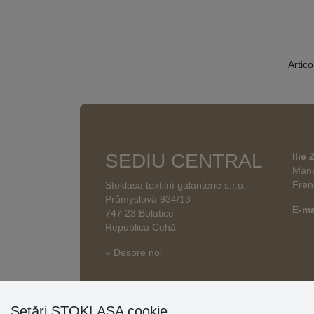
Artico
SEDIU CENTRAL
Ilie
Mana
Fren
Stoklasa textilní galanterie s.r.o.
Průmyslová 934/13
E-ma
747 23 Bolatice
Republica Cehă
» Despre noi
Setări STOKLASA cookie