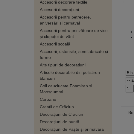
Accesorii decorare textile
Accesorii decorațiuni
Accesorii pentru petrecere,
aniversări si carnaval
Accesorii pentru prinzătoare de vise
și clopoței de vânt
Accesorii școală
Accesorii, ustensile, semifabricate și
forme
Alte tipuri de decorațiuni
Articole decorabile din polistiren -
blancuri
Coli cauciucate Foamiran și
Moosgummi
Coroane
Creații de Crăciun
Be
Decorațiuni de Crăciun
Decorațiuni de nuntă
Decorațiuni de Paște și primăvară