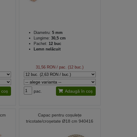
Diametru:
5 mm
Lungime:
30,5 cm
Pachet:
12 buc
Lemn nelăcuit
31,56 RON
/ pac. (12 buc.)
 coș
pac.
Adaugă în coș
 cm
Capac pentru coșulețe
tricotate/croșetate Ø18 cm 940416