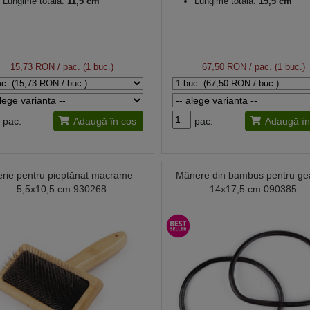
Lungime totală:
11,5 cm
Lungime totală:
15,5 cm
15,73 RON
/ pac. (1 buc.)
67,50 RON
/ pac. (1 buc.)
pac.
Adaugă în coș
pac.
Adaugă în
erie pentru pieptănat macrame
Mânere din bambus pentru ge
5,5x10,5 cm 930268
14x17,5 cm 090385