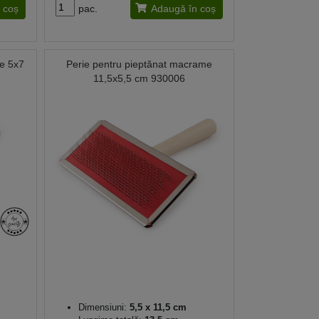
 coș
pac.
Adaugă în coș
me 5x7
Perie pentru pieptănat macrame
11,5x5,5 cm 930006
Dimensiuni:
5,5 x 11,5 cm