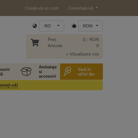
Creați-vă un cont
Conectați-vă
RO
RON
Preț:
0,- RON
Articole:
0
» Vizualizare coș
Ambalaje
sorii
Vară în
și
ă
stilul tău
accesorii
strați-vă!