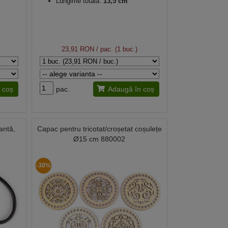
Lungime totală:
13,5 cm
23,91 RON
/ pac. (1 buc.)
 coș
pac.
Adaugă în coș
antă,
Capac pentru tricotat/croșetat coșulețe
Ø15 cm 880002
-30%