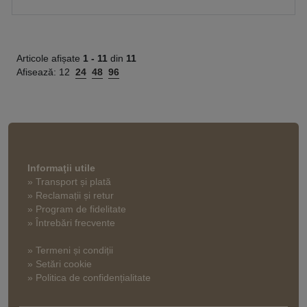
Articole afișate
1 -
11
din
11
Afisează:
12
24
48
96
Informaţii utile
» Transport și plată
» Reclamații și retur
» Program de fidelitate
» Întrebări frecvente
» Termeni și condiții
» Setări cookie
» Politica de confidențialitate