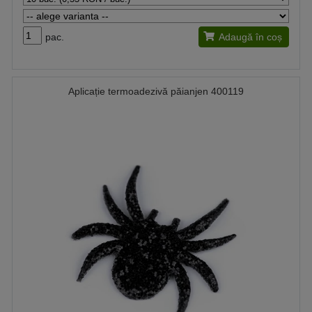
pac.
Adaugă în coș
Aplicație termoadezivă păianjen 400119