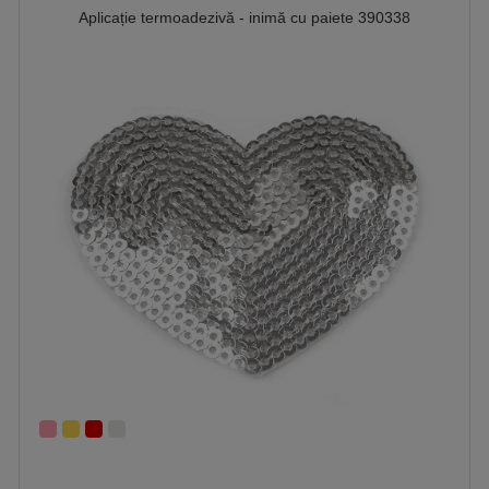
Aplicație termoadezivă - inimă cu paiete 390338