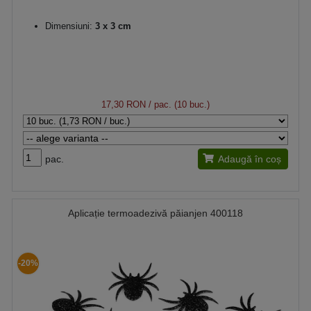
Dimensiuni:
3 x 3 cm
17,30 RON
/ pac. (10 buc.)
pac.
Adaugă în coș
Aplicație termoadezivă păianjen 400118
-20%