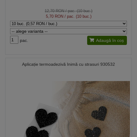
12,70 RON
/ pac. (10 buc.)
5,70 RON
/ pac. (10 buc.)
pac.
Adaugă în coș
Aplicație termoadezivă Inimă cu strasuri 930532