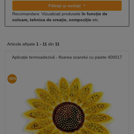
Filtrați și sortați
Recomandare: Vizualizați produsele
în funcție de
culoare, tehnica de creație, compoziție
etc.
Articole afișate
1 -
11
din
11
Aplicație termoadezivă - floarea soarelui cu paiete 400017
-30%