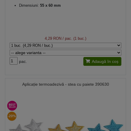
Dimensiuni:
55 x 60 mm
4,29 RON
/ pac. (1 buc.)
pac.
Adaugă în coș
Aplicație termoadezivă - stea cu paiete 390630
-20%