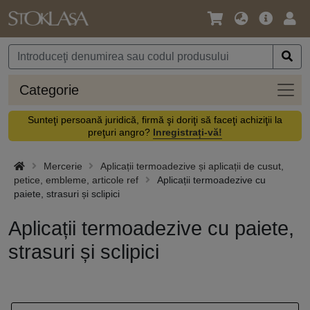
Limbă
Meniul
Cone
/
principal
vă
Monedă
Categ
Categorie
Sunteţi persoană juridică, firmă şi doriţi să faceţi achiziţii la
preţuri angro?
Inregistrați-vă!
Mercerie
Aplicații termoadezive și aplicații de cusut,
petice, embleme, articole ref
Aplicații termoadezive cu
paiete, strasuri și sclipici
Aplicații termoadezive cu paiete,
strasuri și sclipici