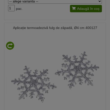
pac.
Adaugă în coș
Aplicație termoadezivă fulg de zăpadă, Ø4 cm 400127