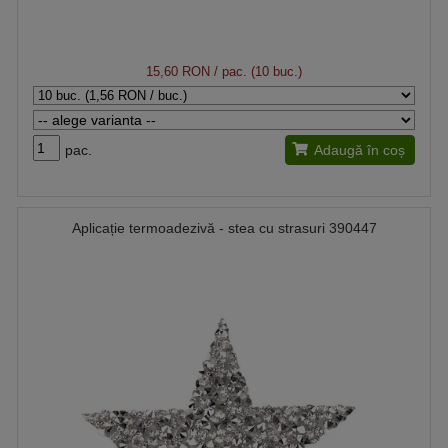
15,60 RON
/ pac. (10 buc.)
pac.
Adaugă în coș
Aplicație termoadezivă - stea cu strasuri 390447