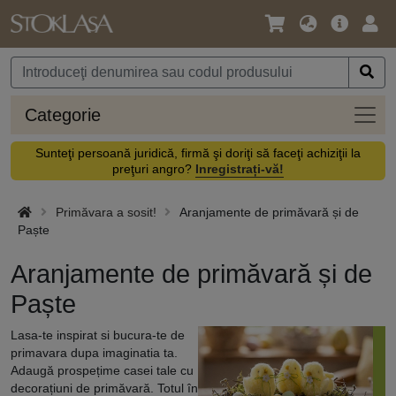
Limbă
Meniul
Cone
/
principal
vă
Monedă
Categ
Categorie
Sunteţi persoană juridică, firmă şi doriţi să faceţi achiziţii la
preţuri angro?
Inregistrați-vă!
Primăvara a sosit!
Aranjamente de primăvară și de
Paște
Aranjamente de primăvară și de
Paște
Lasa-te inspirat si bucura-te de
primavara dupa imaginatia ta.
Adaugă prospețime casei tale cu
decorațiuni de primăvară. Totul în