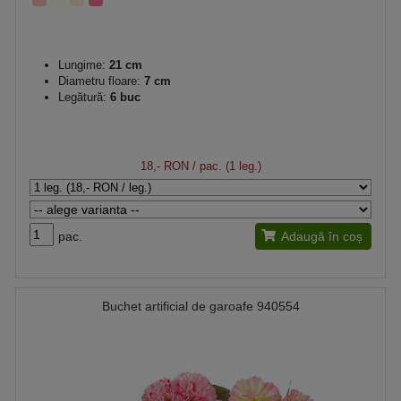
Lungime:
21 cm
Diametru floare:
7 cm
Legătură:
6 buc
18,- RON
/ pac. (1 leg.)
pac.
Adaugă în coș
Buchet artificial de garoafe 940554