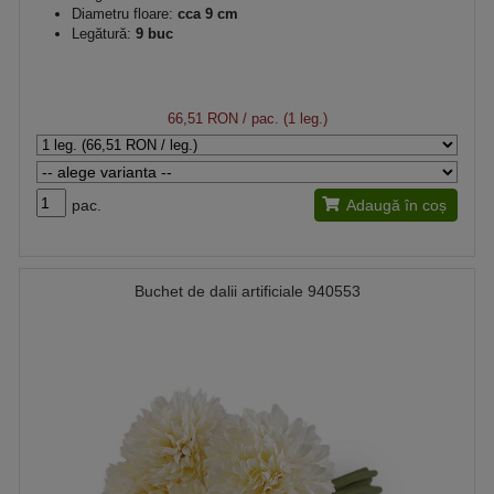
Diametru floare:
cca 9 cm
Legătură:
9 buc
66,51 RON
/ pac. (1 leg.)
pac.
Adaugă în coș
Buchet de dalii artificiale 940553