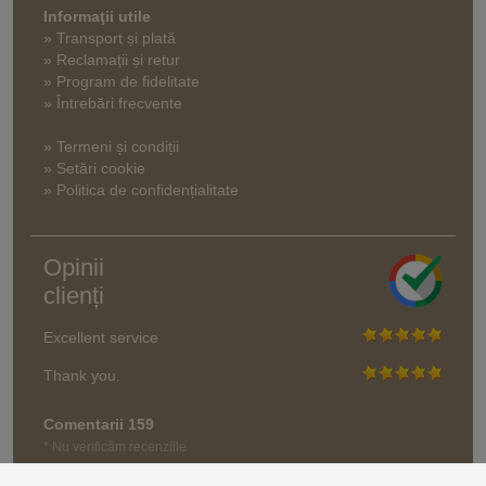
Informaţii utile
» Transport și plată
» Reclamații și retur
» Program de fidelitate
» Întrebări frecvente
» Termeni și condiții
» Setări cookie
» Politica de confidențialitate
Opinii
clienți
Excellent service
Thank you.
Comentarii 159
* Nu verificăm recenziile