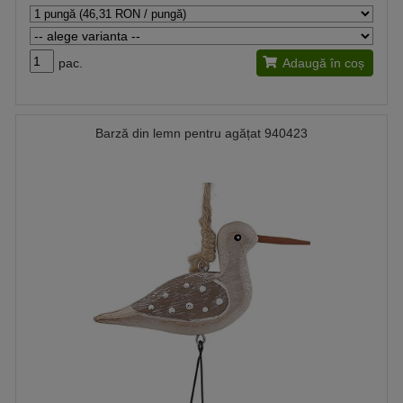
pac.
Adaugă în coș
Barză din lemn pentru agățat 940423