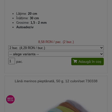
Lăţime:
20 cm
Înălțime:
30 cm
Grosime:
1,5 - 2 mm
Autoadeziv
8,58 RON
/ pac. (2 buc.)
pac.
Adaugă în coș
Lână merinos pieptănată, 50 g, 12 culori/set 730338