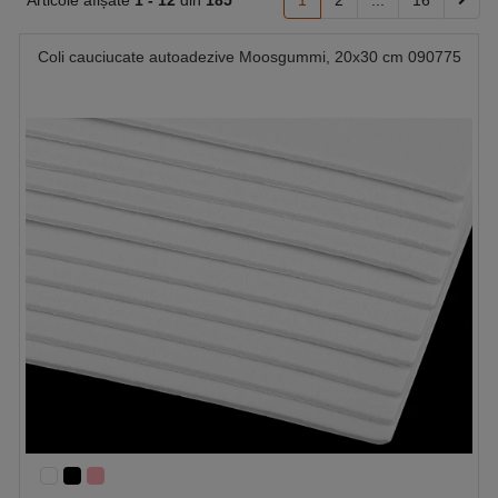
Articole afișate
1 -
12
din
185
1
2
...
16
Coli cauciucate autoadezive Moosgummi, 20x30 cm 090775