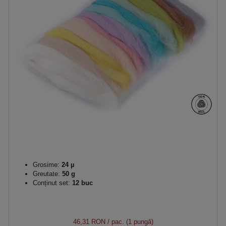
Grosime:
24 µ
Greutate:
50 g
Conținut set:
12 buc
46,31 RON
/ pac. (1 pungă)