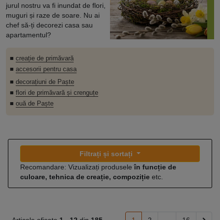
jurul nostru va fi inundat de flori,
muguri și raze de soare. Nu ai
chef să-ți decorezi casa sau
apartamentul?
■
creație de primăvară
■
accesorii pentru casa
■
decorațiuni de Paște
■
flori de primăvară și crenguțe
■
ouă de Paște
Filtrați și sortați
Recomandare: Vizualizați produsele
în funcție de
culoare, tehnica de creație, compoziție
etc.