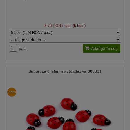
8,70 RON
/ pac. (5 buc.)
pac.
Adaugă în coș
Buburuza din lemn autoadeziva 880861
-35%