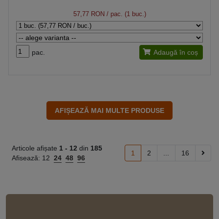
57,77 RON
/ pac. (1 buc.)
pac.
Adaugă în coș
Articole afișate
1 -
12
din
185
1
2
...
16
Afisează:
12
24
48
96