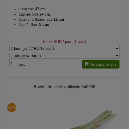
Lungime:
47 cm
Lăţime:
cca 24 cm
Diametru floare:
cca 12 cm
Număr flori:
5 buc
57,77 RON
/ pac. (1 buc.)
pac.
Adaugă în coș
Buchet de lalele artificiale 840988
-25%