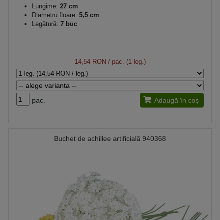
Lungime:
27 cm
Diametru floare:
5,5 cm
Legătură:
7 buc
14,54 RON
/ pac. (1 leg.)
pac.
Adaugă în coș
Buchet de achillee artificială 940368