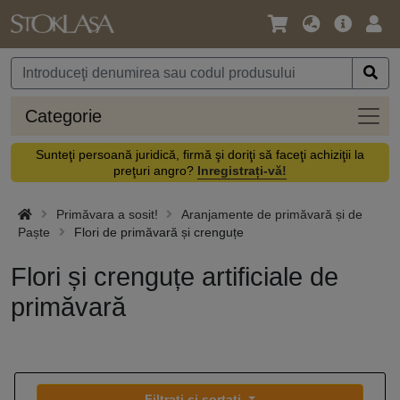
Limbă
Meniul
Cone
/
principal
vă
Monedă
Categ
Categorie
Sunteţi persoană juridică, firmă şi doriţi să faceţi achiziţii la
preţuri angro?
Inregistrați-vă!
Primăvara a sosit!
Aranjamente de primăvară și de
Paște
Flori de primăvară și crenguțe
Flori și crenguțe artificiale de
primăvară
Filtrați și sortați