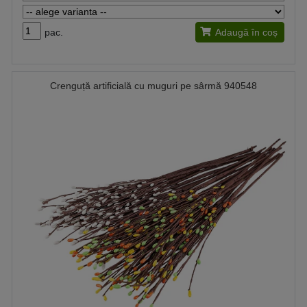
pac.
Adaugă în coș
Crenguță artificială cu muguri pe sârmă 940548