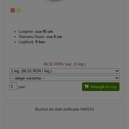
Lungime:
cca 45 cm
Diametru floare:
cca 9 cm
Legătură:
9 buc
66,51 RON
/ pac. (1 leg.)
pac.
Adaugă în coș
Buchet de dalii artificiale 940553