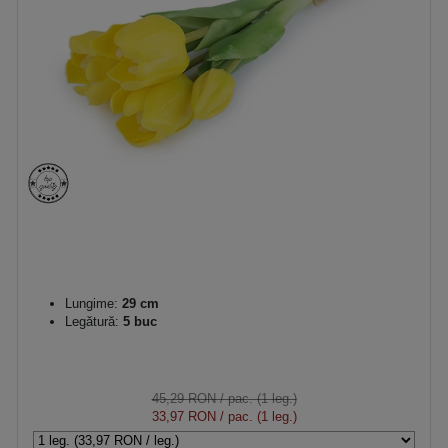
Lungime:
29 cm
Legătură:
5 buc
45,29 RON
/ pac. (1 leg.)
33,97 RON
/ pac. (1 leg.)