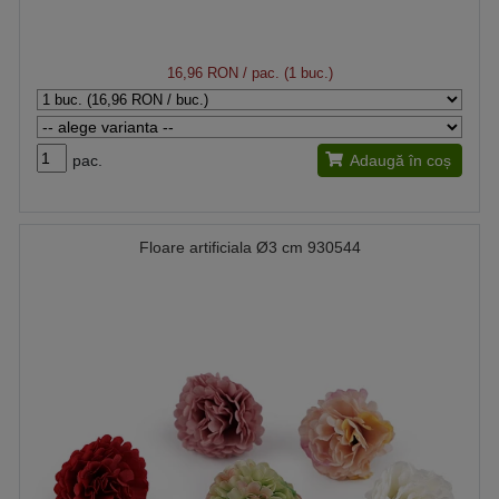
16,96 RON
/ pac. (1 buc.)
pac.
Adaugă în coș
Floare artificiala Ø3 cm 930544