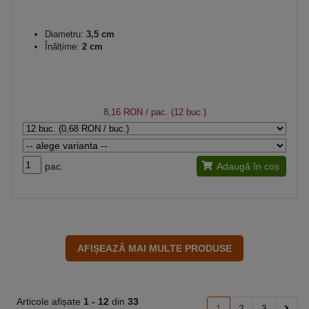
Diametru:
3,5 cm
Înălțime:
2 cm
8,16 RON
/ pac. (12 buc.)
pac.
Adaugă în coș
Articole afișate
1 -
12
din
33
1
2
3