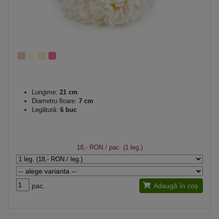
Lungime:
21 cm
Diametru floare:
7 cm
Legătură:
6 buc
18,- RON
/ pac. (1 leg.)
pac.
Adaugă în coș