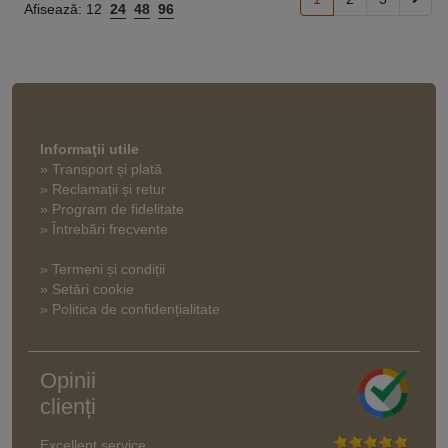
Afisează:
12
24
48
96
Informaţii utile
» Transport și plată
» Reclamații și retur
» Program de fidelitate
» Întrebări frecvente
» Termeni și condiții
» Setări cookie
» Politica de confidențialitate
Opinii
clienți
Excellent service