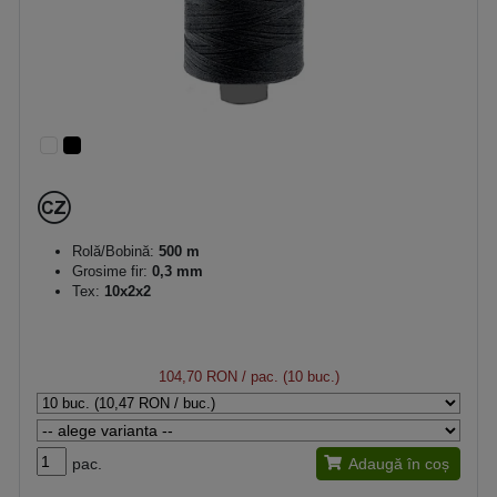
Rolă/Bobină:
500 m
Grosime fir:
0,3 mm
Tex:
10x2x2
104,70 RON
/ pac. (10 buc.)
pac.
Adaugă în coș