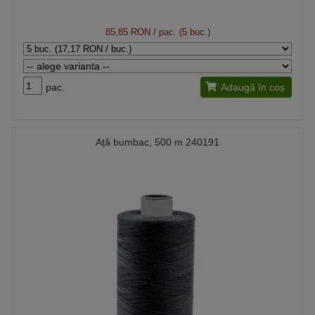
85,85 RON
/ pac. (5 buc.)
pac.
Adaugă în coș
Ață bumbac, 500 m 240191