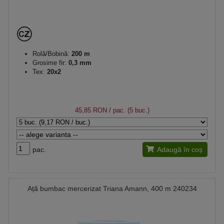
Rolă/Bobină:
200 m
Grosime fir:
0,3 mm
Tex:
20x2
45,85 RON
/ pac. (5 buc.)
pac.
Adaugă în coș
Ață bumbac mercerizat Triana Amann, 400 m 240234