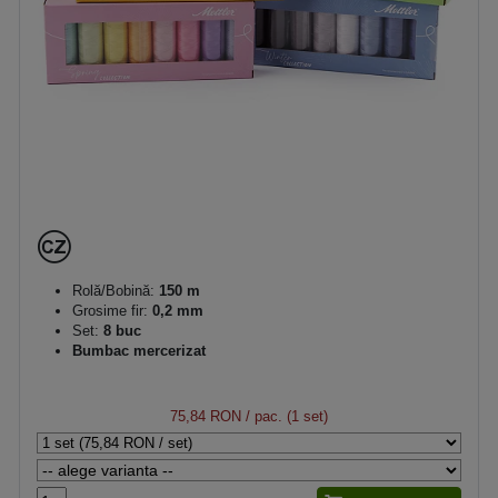
Rolă/Bobină:
150 m
Grosime fir:
0,2 mm
Set:
8 buc
Bumbac mercerizat
75,84 RON
/ pac. (1 set)