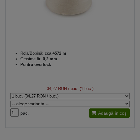
Rolă/Bobină:
cca 4572 m
Grosime fir:
0,2 mm
Pentru overlock
34,27 RON
/ pac. (1 buc.)
pac.
Adaugă în coș