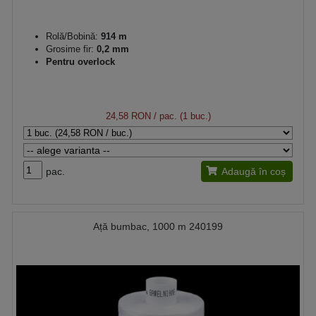
Rolă/Bobină:
914 m
Grosime fir:
0,2 mm
Pentru overlock
24,58 RON
/ pac. (1 buc.)
pac.
Adaugă în coș
Ață bumbac, 1000 m 240199