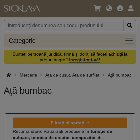
Limbă
Meniul
Cone
/
principal
vă
Monedă
Categ
Categorie
Sunteţi persoană juridică, firmă şi doriţi să faceţi achiziţii la
preţuri angro?
Inregistrați-vă!
Mercerie
Aţă de cusut, Ață de surfilat
Aţă bumbac
Aţă bumbac
Filtrați și sortați
Recomandare: Vizualizați produsele
în funcție de
culoare, tehnica de creație, compoziție
etc.