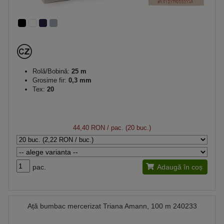
Rolă/Bobină:
25 m
Grosime fir:
0,3 mm
Tex:
20
44,40 RON
/ pac. (20 buc.)
pac.
Adaugă în coș
Ață bumbac mercerizat Triana Amann, 100 m 240233