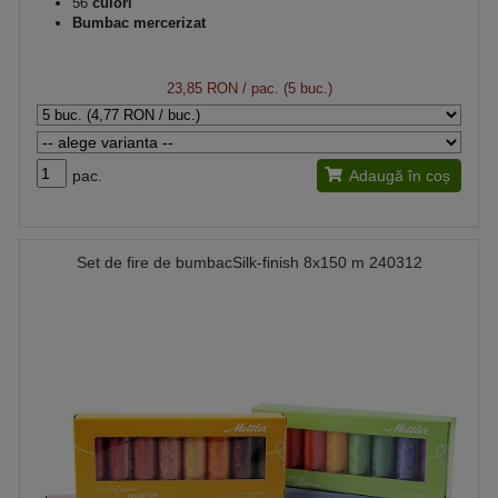
56
culori
Bumbac mercerizat
23,85 RON
/ pac. (5 buc.)
pac.
Adaugă în coș
Set de fire de bumbacSilk-finish 8x150 m 240312