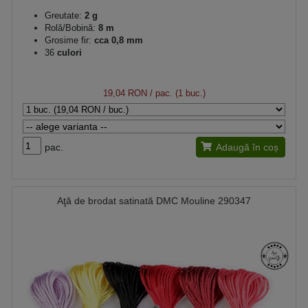
Greutate:
2 g
Rolă/Bobină:
8 m
Grosime fir:
cca 0,8 mm
36
culori
19,04 RON
/ pac. (1 buc.)
pac.
Adaugă în coș
Aţă de brodat satinată DMC Mouline 290347