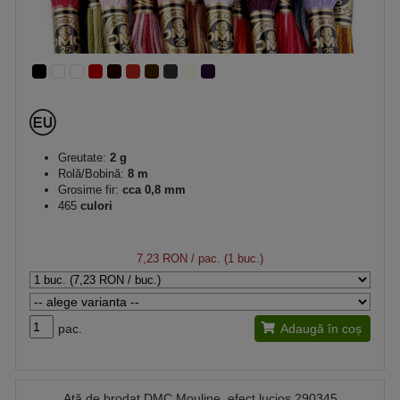
Greutate:
2 g
Rolă/Bobină:
8 m
Grosime fir:
cca 0,8 mm
465
culori
7,23 RON
/ pac. (1 buc.)
pac.
Adaugă în coș
Aţă de brodat DMC Mouline, efect lucios 290345