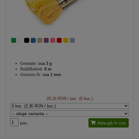
Greutate:
cca 3 g
Rolă/Bobină:
8 m
Grosime fir:
cca 1 mm
20,16 RON
/ pac. (6 buc.)
pac.
Adaugă în coș