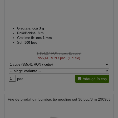
Greutate:
cca 3 g
Rolă/Bobină:
8 m
Grosime fir:
cca 1 mm
Set:
500 buc
1 194,27 RON
/ pac. (1 cutie)
955,41 RON
/ pac. (1 cutie)
pac.
Adaugă în coș
Fire de brodat din bumbac tip mouline set 36 buc/8 m 290983