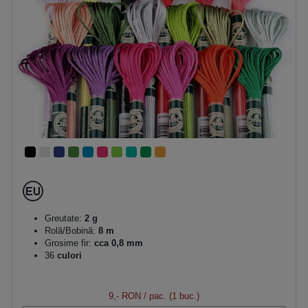
Greutate:
2 g
Rolă/Bobină:
8 m
Grosime fir:
cca 0,8 mm
36
culori
9,- RON
/ pac. (1 buc.)