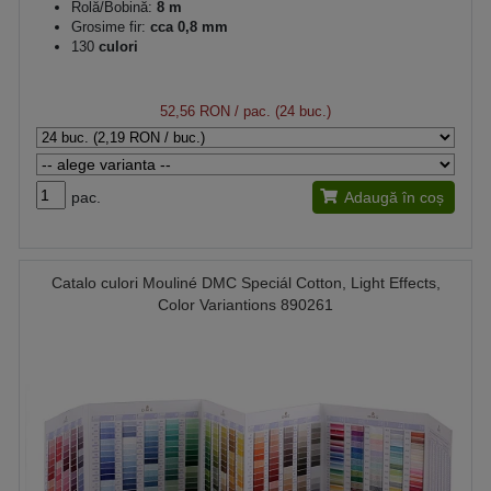
Rolă/Bobină:
8 m
Grosime fir:
cca 0,8 mm
130
culori
52,56 RON
/ pac. (24 buc.)
pac.
Adaugă în coș
Catalo culori Mouliné DMC Speciál Cotton, Light Effects,
Color Variantions 890261