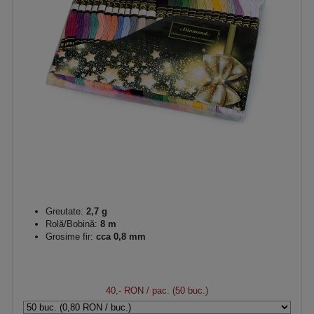
Greutate:
2,7 g
Rolă/Bobină:
8 m
Grosime fir:
cca 0,8 mm
40,- RON
/ pac. (50 buc.)