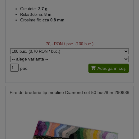
Greutate:
2,7 g
Rolă/Bobină:
8 m
Grosime fir:
cca 0,8 mm
70,- RON
/ pac. (100 buc.)
pac.
Adaugă în coș
Fire de broderie tip mouline Diamond set 50 buc/8 m 290836