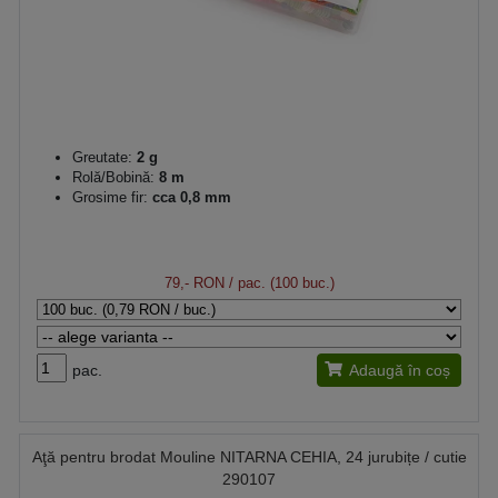
Greutate:
2 g
Rolă/Bobină:
8 m
Grosime fir:
cca 0,8 mm
79,- RON
/ pac. (100 buc.)
pac.
Adaugă în coș
Aţă pentru brodat Mouline NITARNA CEHIA, 24 jurubițe / cutie
290107