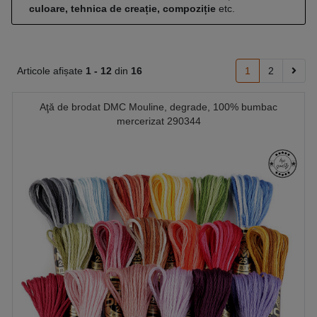
culoare, tehnica de creație, compoziție
etc.
Articole afișate
1 -
12
din
16
1
2
Aţă de brodat DMC Mouline, degrade, 100% bumbac
mercerizat 290344