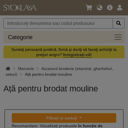
Limbă
Meniul
Cone
/
principal
vă
Monedă
Categ
Categorie
Sunteţi persoană juridică, firmă şi doriţi să faceţi achiziţii la
preţuri angro?
Inregistrați-vă!
Mercerie
Accesorii broderie (etamină, gherhefuri,
seturi)
Ață pentru brodat mouline
Ață pentru brodat mouline
Filtrați și sortați
Recomandare: Vizualizați produsele
în funcție de