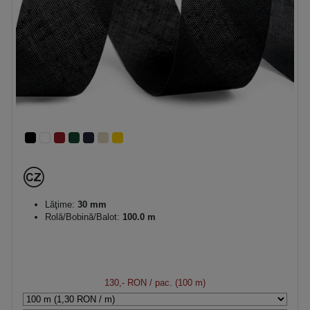
Lăţime:
30 mm
Rolă/Bobină/Balot:
100.0 m
130,- RON
/ pac. (100 m)