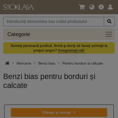
Limbă
Meniul
Cone
/
principal
vă
Monedă
Categ
Categorie
Sunteţi persoană juridică, firmă şi doriţi să faceţi achiziţii la
preţuri angro?
Inregistrați-vă!
Mercerie
Benzi bias
Pentru borduri și călcate
Benzi bias pentru borduri și
calcate
Filtrați și sortați