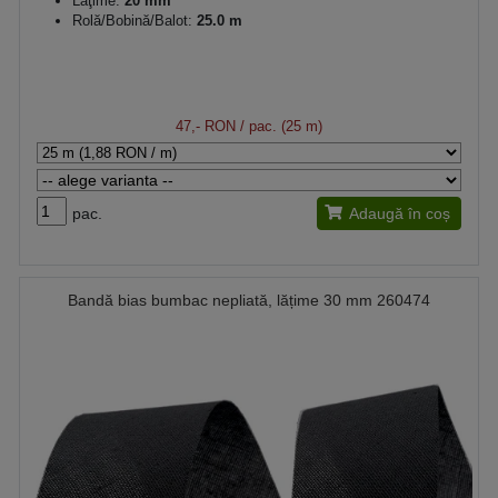
Lăţime:
20 mm
Rolă/Bobină/Balot:
25.0 m
47,- RON
/ pac. (25 m)
pac.
Adaugă în coș
Bandă bias bumbac nepliată, lățime 30 mm 260474