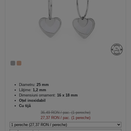
Diametru:
25 mm
Lăţime:
1,2 mm
Dimensiuni ornament:
16 x 18 mm
Oțel inoxidabil
Cu tijă
36,49 RON
/ pac. (1 pereche)
27,37 RON
/ pac. (1 pereche)