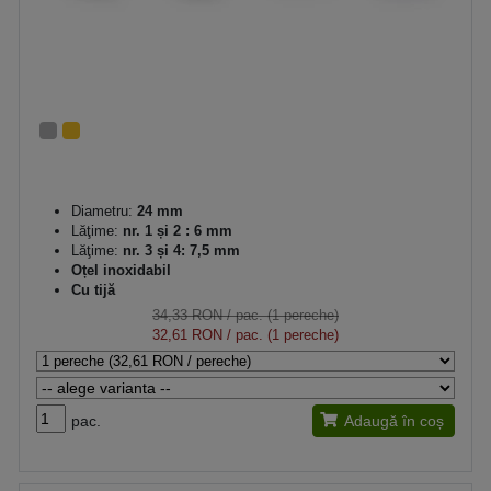
Diametru:
24 mm
Lăţime:
nr. 1 și 2 : 6 mm
Lăţime:
nr. 3 și 4: 7,5 mm
Oțel inoxidabil
Cu tijă
34,33 RON
/ pac. (1 pereche)
32,61 RON
/ pac. (1 pereche)
pac.
Adaugă în coș