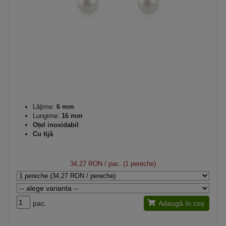
Lăţime:
6 mm
Lungime:
16 mm
Oțel inoxidabil
Cu tijă
34,27 RON
/ pac. (1 pereche)
pac.
Adaugă în coș