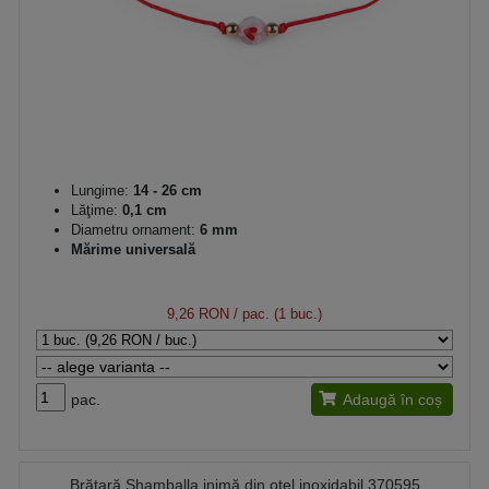
Lungime:
14 - 26 cm
Lăţime:
0,1 cm
Diametru ornament:
6 mm
Mărime universală
9,26 RON
/ pac. (1 buc.)
pac.
Adaugă în coș
Brățară Shamballa inimă din oțel inoxidabil 370595