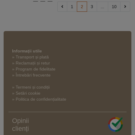
1
2
3
...
10
Informaţii utile
» Transport și plată
» Reclamații și retur
» Program de fidelitate
» Întrebări frecvente
» Termeni și condiții
» Setări cookie
» Politica de confidențialitate
Opinii
clienți