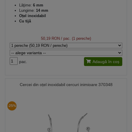
Lăţime:
6 mm
Lungime:
14 mm
Oțel inoxidabil
Cu tijă
50,19 RON
/ pac. (1 pereche)
pac.
Adaugă în coș
Cercei din oțel inoxidabil cercuri inimioare 370348
-25%