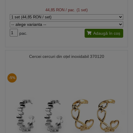
44,85 RON
/ pac. (1 set)
pac.
Adaugă în coș
Cercei cercuri din oțel inoxidabil 370120
-5%