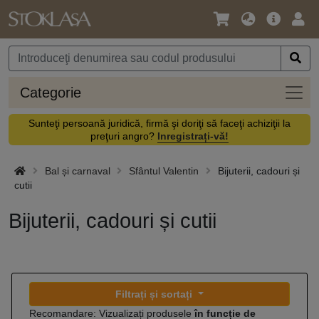
Limbă
Meniul
Cone
/
principal
vă
Monedă
Categ
Categorie
Sunteţi persoană juridică, firmă şi doriţi să faceţi achiziţii la
preţuri angro?
Inregistrați-vă!
Bal și carnaval
Sfântul Valentin
Bijuterii, cadouri și
cutii
Bijuterii, cadouri și cutii
Filtrați și sortați
Recomandare: Vizualizați produsele
în funcție de