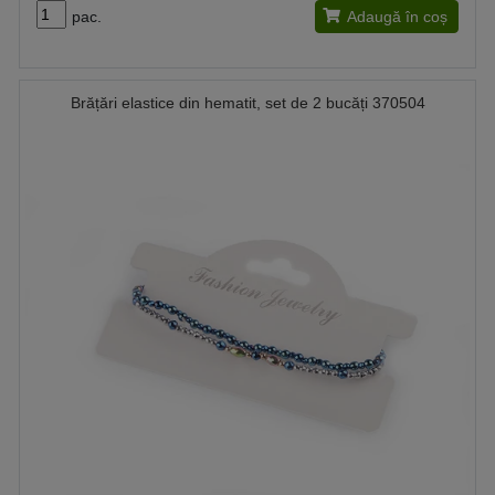
pac.
Adaugă în coș
Brățări elastice din hematit, set de 2 bucăți 370504