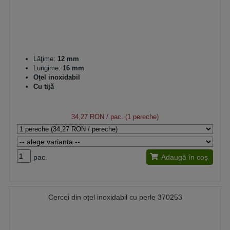
Lăţime:
12 mm
Lungime:
16 mm
Oțel inoxidabil
Cu tijă
34,27 RON
/ pac. (1 pereche)
pac.
Adaugă în coș
Cercei din oțel inoxidabil cu perle 370253