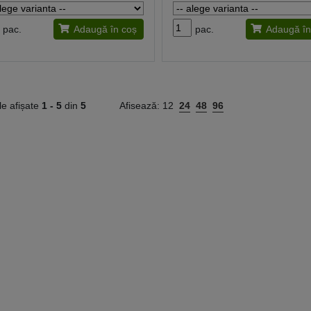
pac.
Adaugă în coș
pac.
Adaugă în
le afișate
1 -
5
din
5
Afisează:
12
24
48
96