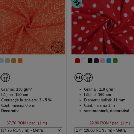
Gramaj:
130 g/m²
Gramaj:
110 g/m²
Lăţime:
150 cm
Lăţime:
160 cm
Contracţie la spălare:
3 - 5 %
Diametru bulină:
11 mm
Cant. minimă 0.5 m
Cant. minimă 1 m
Decorativ
vestimentară, decorativă
37,76 RON
/ pac. (1 m)
29,80 RON
/ pac. (1 m)