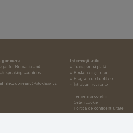
 Zigoneanu
Informaţii utile
ger for Romania and
» Transport și plată
ch-speaking countries
» Reclamații și retur
» Program de fidelitate
il:
ilie.zigoneanu@stoklasa.cz
» Întrebări frecvente
» Termeni și condiții
» Setări cookie
» Politica de confidențialitate