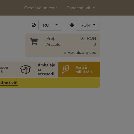
Creați-vă un cont
Conectați-vă
RO
RON
Preț:
0,- RON
Articole:
0
» Vizualizare coș
Ambalaje
sorii
Vară în
și
ă
stilul tău
accesorii
strați-vă!