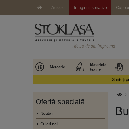
Articole
Imagini inspirative
Cupoa
… de 36 de ani împreună
Materiale
Mercerie
textile
Sunteţi pe
Ofertă specială
Bu
Noutăți
Culori noi