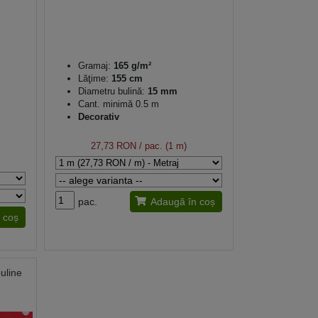
Gramaj:
165 g/m²
Lăţime:
155 cm
Diametru bulină:
15 mm
Cant. minimă 0.5 m
Decorativ
27,73 RON
/ pac. (1 m)
pac.
Adaugă în coș
 coș
uline