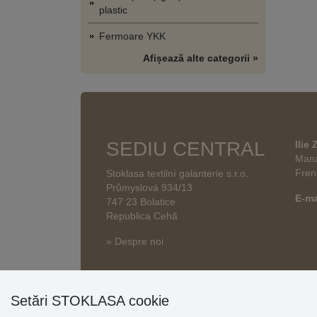
plastic
Fermoare YKK
Afișează alte categorii »
SEDIU CENTRAL
Ilie
Mana
Fren
Stoklasa textilní galanterie s.r.o.
Průmyslová 934/13
E-ma
747 23 Bolatice
Republica Cehă
» Despre noi
Setări STOKLASA cookie