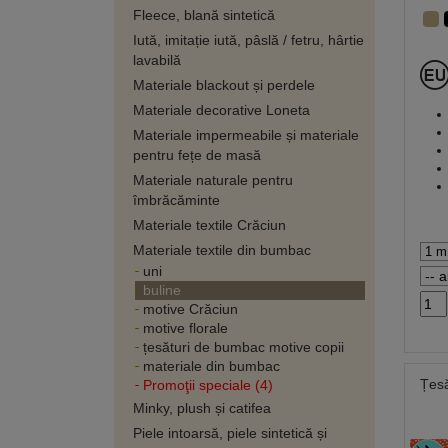
Fleece, blană sintetică
Iută, imitație iută, pâslă / fetru, hârtie
lavabilă
Materiale blackout și perdele
Materiale decorative Loneta
Materiale impermeabile și materiale
pentru fețe de masă
Materiale naturale pentru
îmbrăcăminte
Materiale textile Crăciun
Materiale textile din bumbac
uni
buline
motive Crăciun
motive florale
țesături de bumbac motive copii
materiale din bumbac
Țes
Promoţii speciale (4)
Minky, plush și catifea
Piele intoarsă, piele sintetică și