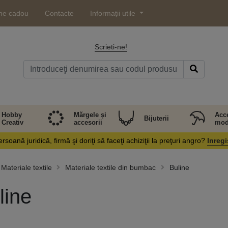
ne cadou
Contacte
Informații utile
Scrieti-ne!
Hobby
Mărgele și
Acce
Bijuterii
Creativ
accesorii
mod
rsoană juridică, firmă şi doriţi să faceţi achiziţii la preţuri angro?
Inregi
Materiale textile
Materiale textile din bumbac
Buline
line