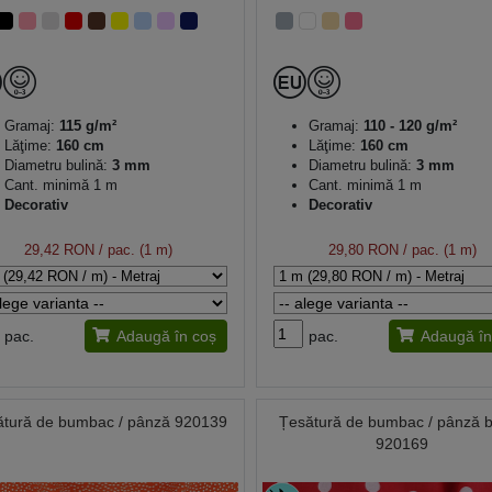
Gramaj:
115 g/m²
Gramaj:
110 - 120 g/m²
Lăţime:
160 cm
Lăţime:
160 cm
Diametru bulină:
3 mm
Diametru bulină:
3 mm
Cant. minimă 1 m
Cant. minimă 1 m
Decorativ
Decorativ
29,42 RON
/ pac. (1 m)
29,80 RON
/ pac. (1 m)
pac.
Adaugă în coș
pac.
Adaugă în
ătură de bumbac / pânză 920139
Țesătură de bumbac / pânză b
920169