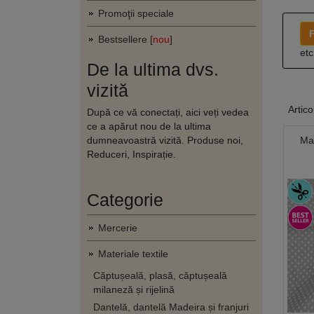
Promoţii speciale
F
Bestsellere [
nou
]
etc
De la ultima dvs.
vizită
Artico
După ce vă conectați, aici veți vedea
ce a apărut nou de la ultima
dumneavoastră vizită. Produse noi,
Ma
Reduceri, Inspirație.
Categorie
Mercerie
Materiale textile
Căptușeală, plasă, căptușeală
milaneză și rijelină
Dantelă, dantelă Madeira și franjuri