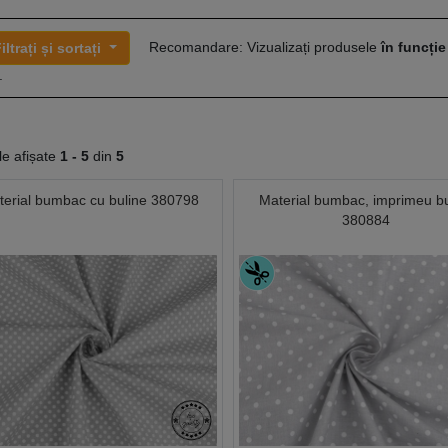
Recomandare: Vizualizați produsele
în funcție
iltrați și sortați
.
le afișate
1 -
5
din
5
terial bumbac cu buline 380798
Material bumbac, imprimeu bu
380884