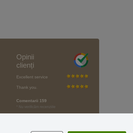
Opinii
clienți
Excellent service
Thank you.
Comentarii 159
* Nu verificăm recenziile