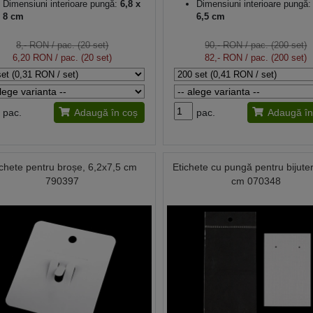
Dimensiuni interioare pungă:
6,8 x
Dimensiuni interioare pungă:
8 cm
6,5 cm
8,- RON
/ pac. (20 set)
90,- RON
/ pac. (200 set)
6,20 RON
/ pac. (20 set)
82,- RON
/ pac. (200 set)
pac.
Adaugă în coș
pac.
Adaugă în
ichete pentru broșe, 6,2x7,5 cm
Etichete cu pungă pentru bijuter
790397
cm 070348