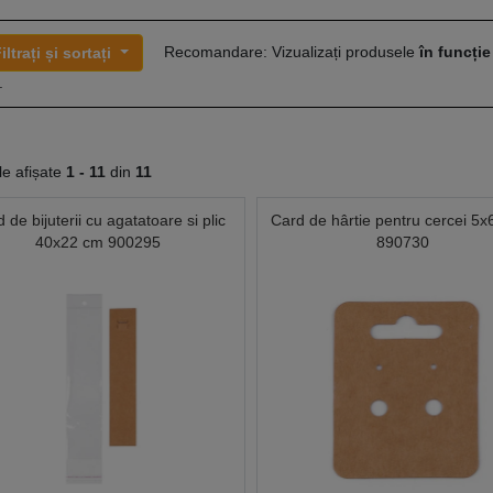
Recomandare: Vizualizați produsele
în funcție
iltrați și sortați
.
le afișate
1 -
11
din
11
 de bijuterii cu agatatoare si plic
Card de hârtie pentru cercei 5x
40x22 cm 900295
890730