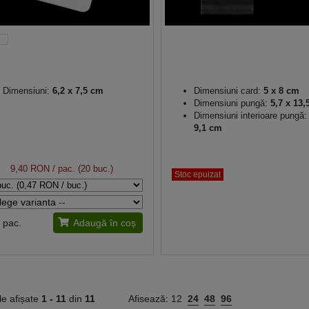
Dimensiuni:
6,2 x 7,5 cm
Dimensiuni card:
5 x 8 cm
Dimensiuni pungă:
5,7 x 13,
Dimensiuni interioare pungă:
9,1 cm
9,40 RON
/ pac. (20 buc.)
Stoc epuizat
pac.
Adaugă în coș
le afișate
1 -
11
din
11
Afisează:
12
24
48
96