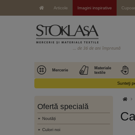
Articole
Imagini inspirative
Cupoa
… de 36 de ani împreună
Materiale
Mercerie
textile
Sunteţi pe
Ofertă specială
Ca
Noutăți
Culori noi