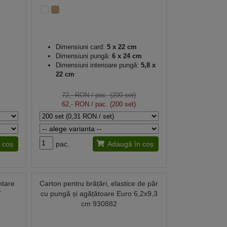
Dimensiuni card:
5 x 22 cm
Dimensiuni pungă:
6 x 24 cm
Dimensiuni interioare pungă:
5,8 x
22 cm
72,- RON
/ pac. (200 set)
62,- RON
/ pac. (200 set)
 coș
pac.
Adaugă în coș
ntare
Carton pentru brățări, elastice de păr
7
cu pungă și agățătoare Euro 6,2x9,3
cm 930882