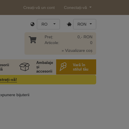
Creați-vă un cont
Conectați-vă
RO
RON
Preț:
0,- RON
Articole:
0
» Vizualizare coș
Ambalaje
sorii
Vară în
și
ă
stilul tău
accesorii
strați-vă!
xpunere bijuterii