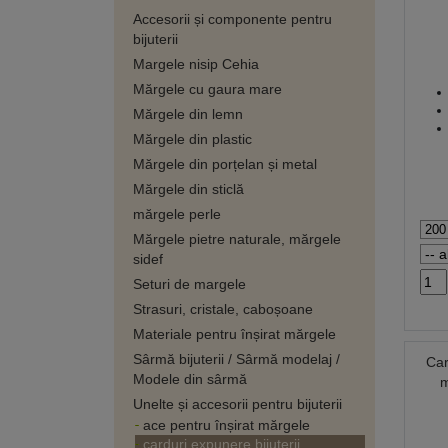
Accesorii și componente pentru
bijuterii
Margele nisip Cehia
Mărgele cu gaura mare
Mărgele din lemn
Mărgele din plastic
Mărgele din porțelan și metal
Mărgele din sticlă
mărgele perle
Mărgele pietre naturale, mărgele
sidef
Seturi de margele
Strasuri, cristale, caboșoane
Materiale pentru înșirat mărgele
Sârmă bijuterii / Sârmă modelaj /
Car
Modele din sârmă
m
Unelte și accesorii pentru bijuterii
ace pentru înșirat mărgele
carduri expunere bijuterii