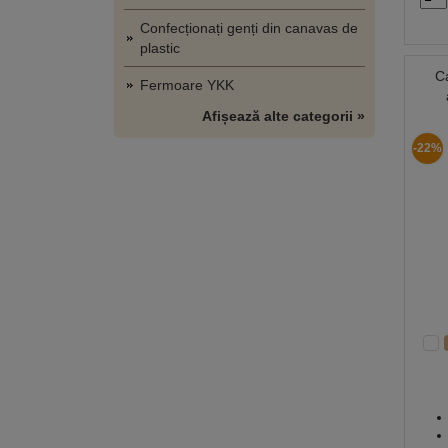
Confecționați genți din canavas de
plastic
C
Fermoare YKK
Afișează alte categorii »
-22%