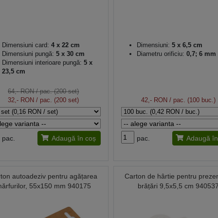
Dimensiuni card:
4 x 22 cm
Dimensiuni:
5 x 6,5 cm
Dimensiuni pungă:
5 x 30 cm
Diametru orificiu:
0,7; 6 mm
Dimensiuni interioare pungă:
5 x
23,5 cm
64,- RON
/ pac. (200 set)
32,- RON
/ pac. (200 set)
42,- RON
/ pac. (100 buc.)
pac.
Adaugă în coș
pac.
Adaugă în
ton autoadeziv pentru agățarea
Carton de hârtie pentru preze
ărfurilor, 55x150 mm 940175
brățări 9,5x5,5 cm 94053