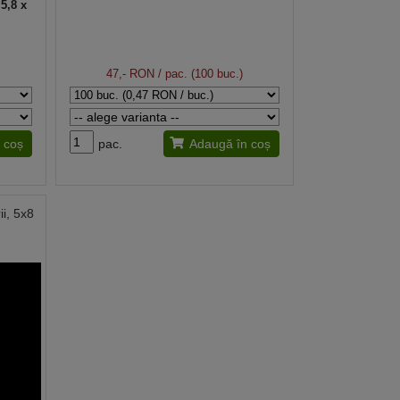
5,8 x
47,- RON
/ pac. (100 buc.)
 coș
pac.
Adaugă în coș
ii, 5x8