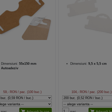
Dimensiuni:
55x150 mm
Dimensiuni:
9,5 x 5,5 cm
Autoadeziv
59,- RON
/ pac. (100 buc.)
104,- RON
/ pac. (200 buc.)
pac.
Adaugă în coș
pac.
Adaugă în