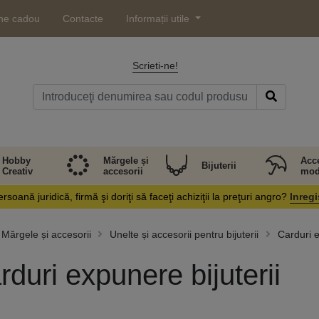
ne cadou
Contacte
Informații utile
Scrieti-ne!
Hobby
Mărgele și
Acce
Bijuterii
Creativ
accesorii
mod
rsoană juridică, firmă şi doriţi să faceţi achiziţii la preţuri angro?
Inregi
Mărgele și accesorii
Unelte și accesorii pentru bijuterii
Carduri e
rduri expunere bijuterii