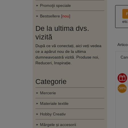
Promoţii speciale
F
Bestsellere [
nou
]
etc
De la ultima dvs.
vizită
Artico
După ce vă conectați, aici veți vedea
ce a apărut nou de la ultima
dumneavoastră vizită. Produse noi,
Card
Reduceri, Inspirație.
Categorie
-50%
Mercerie
Materiale textile
Hobby Creativ
Mărgele și accesorii