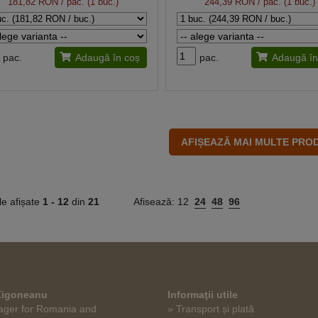
181,82 RON
/ pac. (1 buc.)
244,39 RON
/ pac. (1 buc.)
pac.
Adaugă în coș
pac.
Adaugă în
le afișate
1 -
12
din
21
Afisează:
12
24
48
96
 Zigoneanu
Informaţii utile
ger for Romania and
» Transport și plată