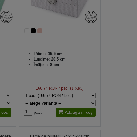
Lăţime:
15,5 cm
Lungime:
20,5 cm
Înălțime:
8 cm
166,74 RON
/ pac. (1 buc.)
 coș
pac.
Adaugă în coș
ietoare
Cutie de bijuterii 5,5x15x21 cm