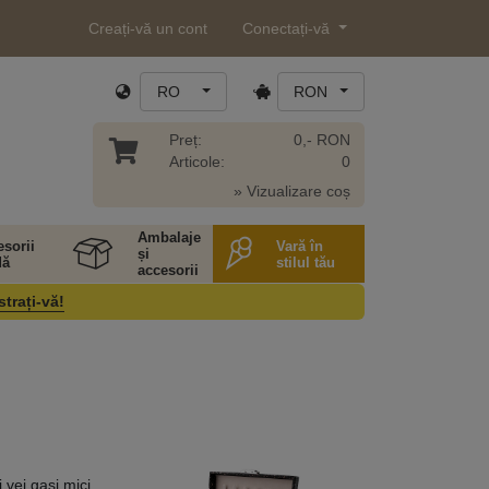
Creați-vă un cont
Conectați-vă
RO
RON
Preț:
0,- RON
Articole:
0
» Vizualizare coș
Ambalaje
sorii
Vară în
și
ă
stilul tău
accesorii
strați-vă!
 vei gasi mici,