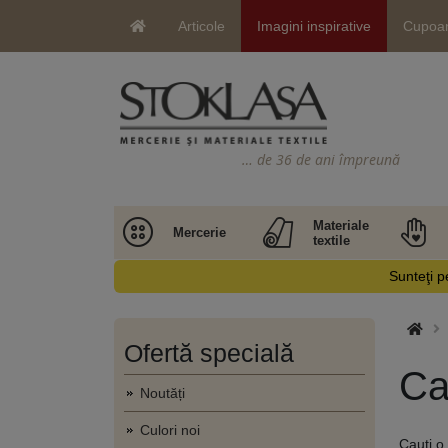
Articole
Imagini inspirative
Cupoa
… de 36 de ani împreună
Materiale
Mercerie
textile
Sunteţi pe
Ofertă specială
Ca
Noutăți
Culori noi
Cauți o 