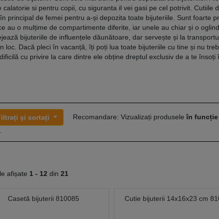
 calatorie si pentru copii, cu siguranta il vei gasi pe cel potrivit. Cutiile d
 în principal de femei pentru a-și depozita toate bijuteriile. Sunt foarte p
e au o mulțime de compartimente diferite, iar unele au chiar și o ogli
ejează bijuteriile de influențele dăunătoare, dar servește și la transport
în loc. Dacă pleci în vacanță, îți poți lua toate bijuteriile cu tine și nu tre
dificilă cu privire la care dintre ele obține dreptul exclusiv de a te însoți î
Recomandare: Vizualizați produsele
în funcție
iltrați și sortați
.
le afișate
1 -
12
din
21
Casetă bijuterii 810085
Cutie bijuterii 14x16x23 cm 8