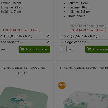
Lăţime:
14 cm
Lăţime:
11 cm
Lungime:
22 cm
Lungime:
16 cm
Înălțime:
7 cm
Înălțime:
5,5 cm
Două nivele
95,83 RON
/ pac. (1 buc.)
130,88 RON
/ pac. (1 buc.)
33,54 RON
/ pac. (1 buc.)
pac.
Adaugă în coș
pac.
Adaugă în
utie de bijuterii 14,5x22x7 cm
Cutie de bijuterii 14x20x5 cm 
940212
-30%