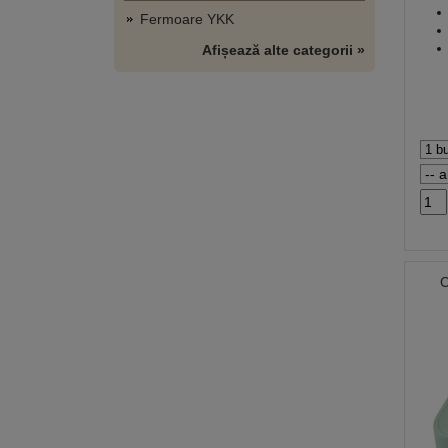
Fermoare YKK
Afișează alte categorii »
C