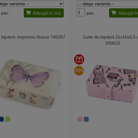
pac.
Adaugă în coș
pac.
Adaugă în
 bijuterii, imprimeu fluture 740267
Cutie de bijuterii 11x16x5,5
930623
-65%