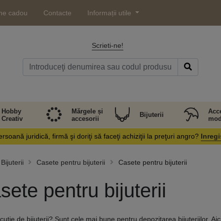
ne cadou
Contacte
Informații utile
Scrieti-ne!
Hobby
Mărgele și
Acce
Bijuterii
Creativ
accesorii
mod
rsoană juridică, firmă şi doriţi să faceţi achiziţii la preţuri angro?
Inregi
Bijuterii
Casete pentru bijuterii
Casete pentru bijuterii
sete pentru bijuterii
cutie de bijuterii? Sunt cele mai bune pentru depozitarea bijuteriilor. Aici