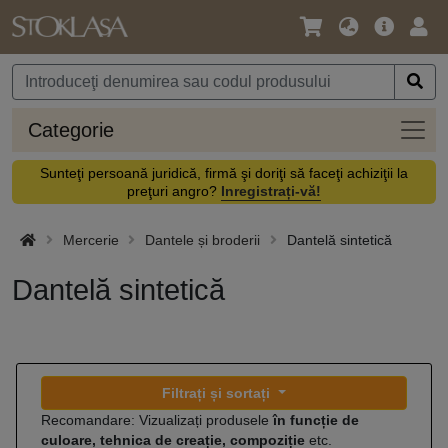
Limbă
Meniul
Cone
/
principal
vă
Monedă
Categ
Categorie
Sunteţi persoană juridică, firmă şi doriţi să faceţi achiziţii la
preţuri angro?
Inregistrați-vă!
Mercerie
Dantele și broderii
Dantelă sintetică
Dantelă sintetică
Filtrați și sortați
Recomandare: Vizualizați produsele
în funcție de
culoare, tehnica de creație, compoziție
etc.