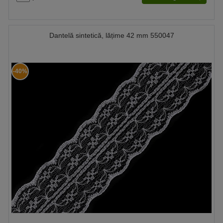
Dantelă sintetică, lățime 42 mm 550047
-40%