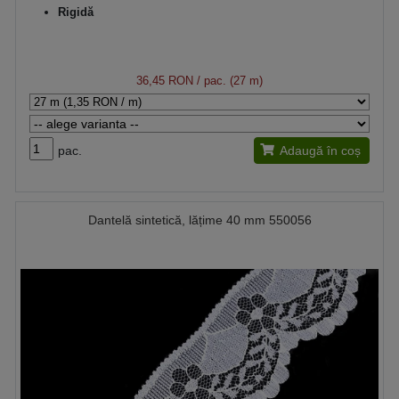
Rigidă
36,45 RON
/ pac. (27 m)
pac.
Adaugă în coș
Dantelă sintetică, lățime 40 mm 550056