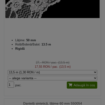
Lăţime:
50 mm
Rolă/Bobină/Balot:
13.5 m
Rigidă
27,- RON
/ pac. (13,5 m)
17,55 RON
/ pac. (13,5 m)
pac.
Adaugă în coș
Dantelă sintetică, lățime 60 mm 550054