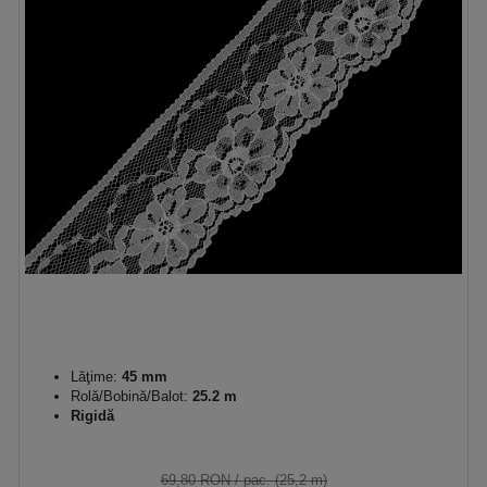
Lăţime:
45 mm
Rolă/Bobină/Balot:
25.2 m
Rigidă
69,80 RON
/ pac. (25,2 m)