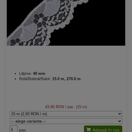
Lăţime:
40 mm
Rolă/Bobină/Balot:
15.0 m, 270.0 m
43,95 RON
/ pac. (15 m)
pac.
Adaugă în coș