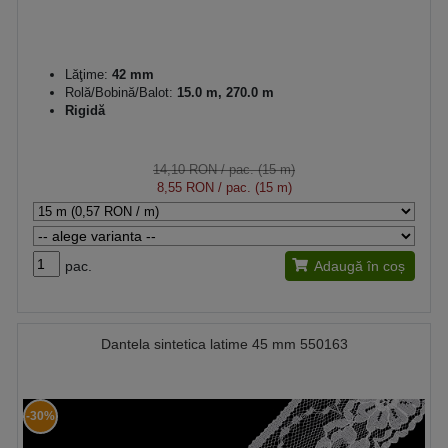
Lăţime:
42 mm
Rolă/Bobină/Balot:
15.0 m, 270.0 m
Rigidă
14,10 RON
/ pac. (15 m)
8,55 RON
/ pac. (15 m)
pac.
Adaugă în coș
Dantela sintetica latime 45 mm 550163
-30%