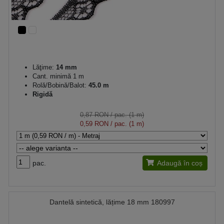
Lăţime:
14 mm
Cant. minimă 1 m
Rolă/Bobină/Balot:
45.0 m
Rigidă
0,87 RON
/ pac. (1 m)
0,59 RON
/ pac. (1 m)
pac.
Adaugă în coș
Dantelă sintetică, lățime 18 mm 180997