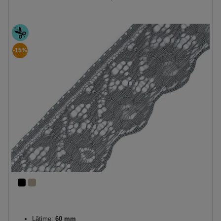
-15%
Lăţime:
60 mm