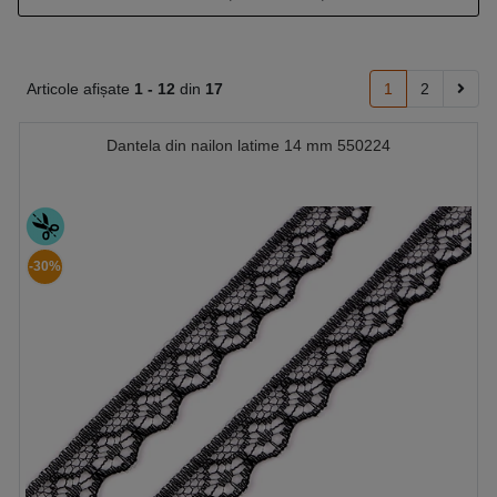
Articole afișate
1 -
12
din
17
1
2
Dantela din nailon latime 14 mm 550224
-30%