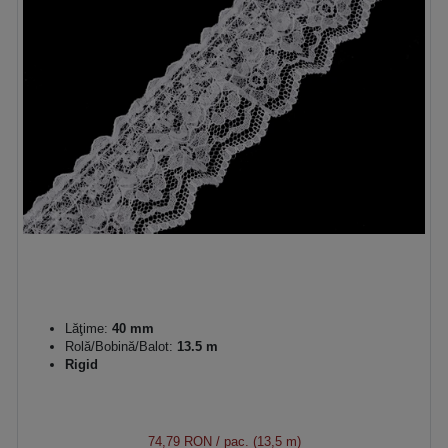
Lăţime:
40 mm
Rolă/Bobină/Balot:
13.5 m
Rigid
74,79 RON
/ pac. (13,5 m)