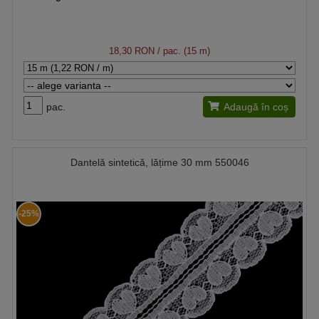
18,30 RON
/ pac. (15 m)
pac.
Adaugă în coș
Dantelă sintetică, lățime 30 mm 550046
-25%