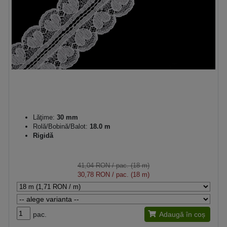
Lăţime:
30 mm
Rolă/Bobină/Balot:
18.0 m
Rigidă
41,04 RON
/ pac. (18 m)
30,78 RON
/ pac. (18 m)
pac.
Adaugă în coș