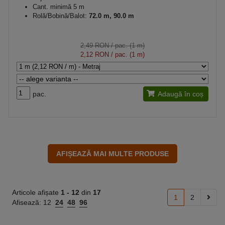
Cant. minimă 5 m
Rolă/Bobină/Balot:
72.0 m, 90.0 m
2,49 RON
/ pac. (1 m)
2,12 RON
/ pac. (1 m)
pac.
Adaugă în coș
Articole afișate
1 -
12
din
17
1
2
Afisează:
12
24
48
96