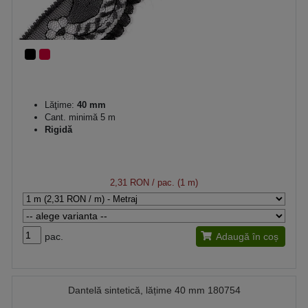
Lăţime:
40 mm
Cant. minimă 5 m
Rigidă
2,31 RON
/ pac. (1 m)
pac.
Adaugă în coș
Dantelă sintetică, lățime 40 mm 180754