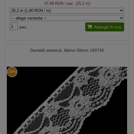
47,88 RON
/ pac. (25,2 m)
pac.
Adaugă în coș
Dantelă sintetică, lățime 50mm 180745
-35%