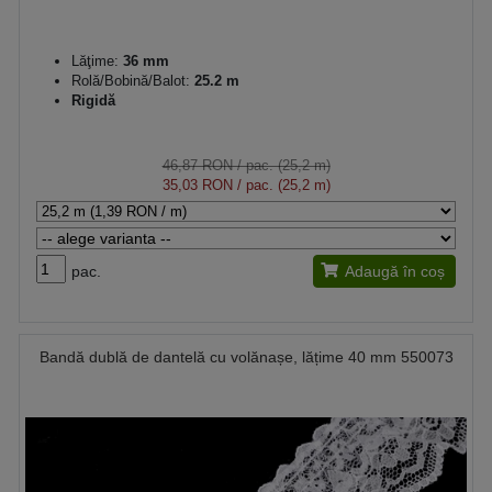
Lăţime:
36 mm
Rolă/Bobină/Balot:
25.2 m
Rigidă
46,87 RON
/ pac. (25,2 m)
35,03 RON
/ pac. (25,2 m)
pac.
Adaugă în coș
Bandă dublă de dantelă cu volănașe, lățime 40 mm 550073