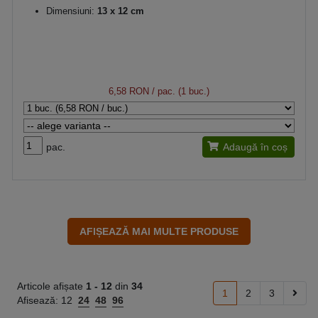
Dimensiuni:
13 x 12 cm
6,58 RON
/ pac. (1 buc.)
pac.
Adaugă în coș
Articole afișate
1 -
12
din
34
1
2
3
Afisează:
12
24
48
96