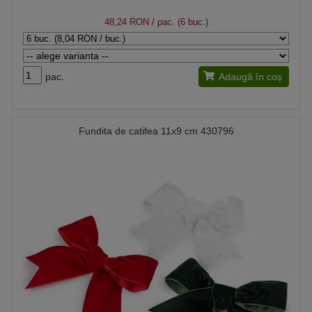
48,24 RON
/ pac. (6 buc.)
pac.
Adaugă în coș
Fundita de catifea 11x9 cm 430796