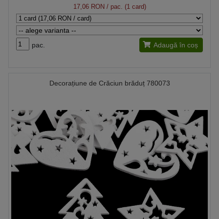
17,06 RON
/ pac. (1 card)
pac.
Adaugă în coș
Decorațiune de Crăciun brăduț 780073