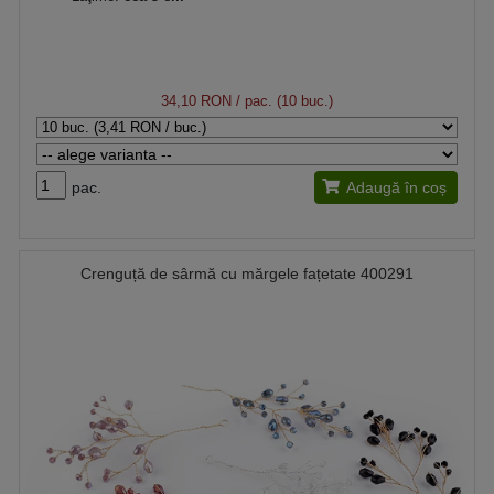
34,10 RON
/ pac. (10 buc.)
pac.
Adaugă în coș
Crenguță de sârmă cu mărgele fațetate 400291