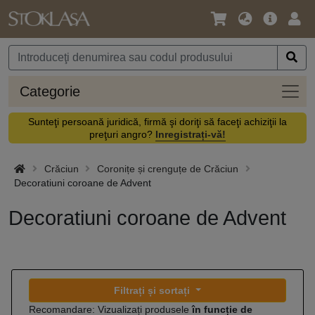
Limbă
Meniul
Cone
/
principal
vă
Monedă
Categ
Categorie
Sunteţi persoană juridică, firmă şi doriţi să faceţi achiziţii la
preţuri angro?
Inregistrați-vă!
Crăciun
Coronițe și crenguțe de Crăciun
Decoratiuni coroane de Advent
Decoratiuni coroane de Advent
Filtrați și sortați
Recomandare: Vizualizați produsele
în funcție de