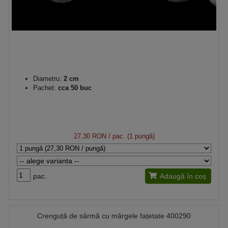
Diametru:
2 cm
Pachet:
cca 50 buc
27,30 RON
/ pac. (1 pungă)
pac.
Adaugă în coș
Crenguță de sârmă cu mărgele fațetate 400290