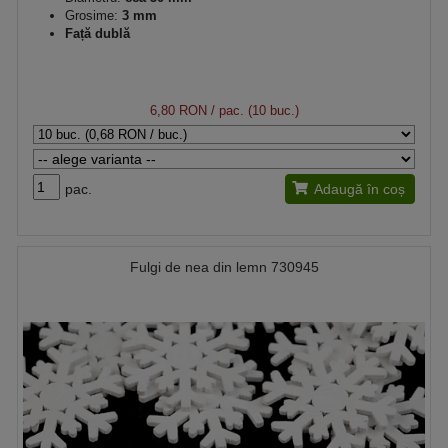
Grosime:
3 mm
Față dublă
6,80 RON
/ pac. (10 buc.)
pac.
Adaugă în coș
Fulgi de nea din lemn 730945