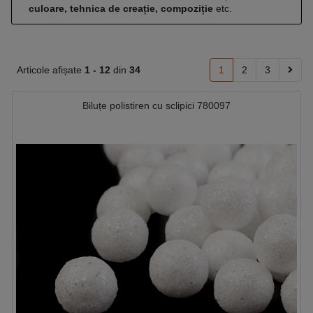
culoare, tehnica de creație, compoziție
etc.
Articole afișate
1 -
12
din
34
1
2
3
Biluțe polistiren cu sclipici 780097