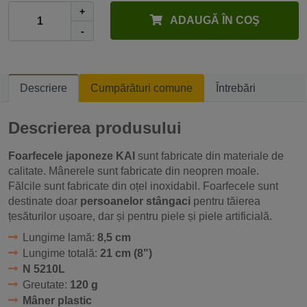
+
ADAUGĂ ÎN COŞ
-
Descriere
Cumpărături comune
Întrebări
Descrierea produsului
Foarfecele japoneze KAI
sunt fabricate din materiale de
calitate. Mânerele sunt fabricate din neopren moale.
Fălcile sunt fabricate din oțel inoxidabil. Foarfecele sunt
destinate doar
persoanelor stângaci
pentru tăierea
țesăturilor ușoare, dar și pentru piele și piele artificială.
Lungime lamă:
8,5 cm
Lungime totală:
21 cm (8")
N 5210L
Greutate:
120 g
Mâner plastic