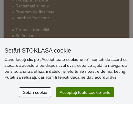
» Reclamații și retur
» Program de fidelitate
» Întrebări frecvente
» Termeni și condiții
» Setări cookie
» Politica de confidențialitate
Setări STOKLASA cookie
Când faceți clic pe „Accept toate cookie-urile”, sunteți de acord cu
Opinii
stocarea acestora pe dispozitivul dvs., ceea ce ajută la navigarea
clienți
pe site, analiza utilizării datelor și eforturile noastre de marketing.
Puteți să
refuzați
, dar vom fi fericiți dacă ne dați acordul dvs.
Excellent service
Thank you.
Setări cookie
Acceptați toate cookie-urile
Comentarii 159
* Nu verificăm recenziile