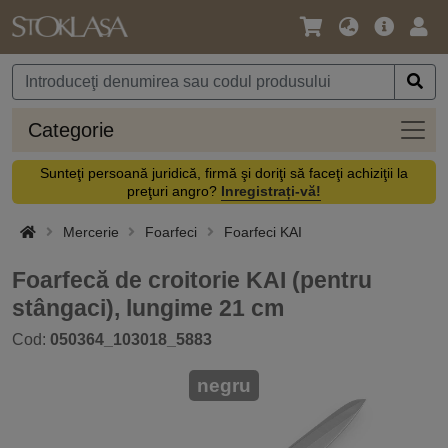
Limbă
Meniul
Cone
/
principal
vă
Monedă
Categ
Categorie
Sunteţi persoană juridică, firmă şi doriţi să faceţi achiziţii la
preţuri angro?
Inregistrați-vă!
Mercerie
Foarfeci
Foarfeci KAI
Foarfecă de croitorie KAI (pentru
stângaci), lungime 21 cm
Cod:
050364_103018_5883
negru