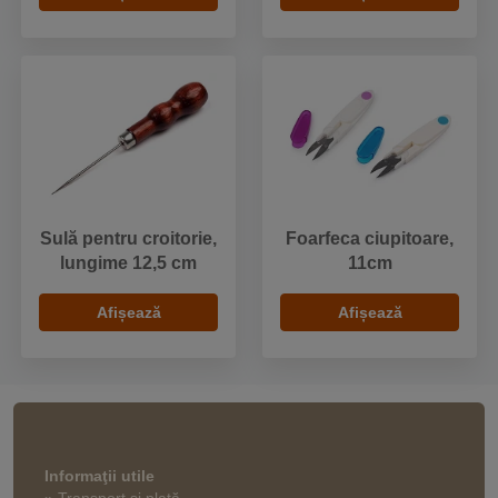
Sulă pentru croitorie,
Foarfeca ciupitoare,
lungime 12,5 cm
11cm
Afișează
Afișează
Informaţii utile
» Transport și plată