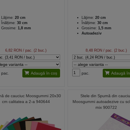
Lăţime:
20 cm
Lăţime:
20 cm
Înălțime:
30 cm
Înălțime:
30 cm
Grosime:
1,8 mm
Grosime:
1,5 mm
Autoadeziv
6,82 RON
/ pac. (2 buc.)
8,48 RON
/ pac. (2 buc.)
pac.
Adaugă în coș
pac.
Adaugă în
ă de cauciuc Moosgummi 20x30
Stele din Spumă din cauci
cm calitatea a 2-a 940644
Moosgummi autoadezive cu scli
mix 900722