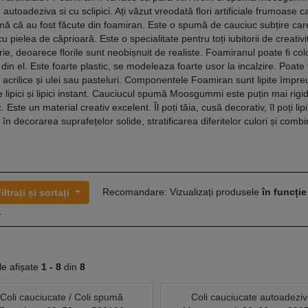
 autoadeziva si cu sclipici. Ați văzut vreodată flori artificiale frumoase 
ă că au fost făcute din foamiran. Este o spumă de cauciuc subțire car
cu pielea de căprioară. Este o specialitate pentru toți iubitorii de creativi
rie, deoarece florile sunt neobișnuit de realiste. Foamiranul poate fi col
 din el. Este foarte plastic, se modeleaza foarte usor la incalzire. Poate 
 acrilice și ulei sau pasteluri. Componentele Foamiran sunt lipite împr
e lipici și lipici instant. Cauciucul spumă Moosgummi este puțin mai rigid
. Este un material creativ excelent. Îl poți tăia, cusă decorativ, îl poți lipi
e în decorarea suprafețelor solide, stratificarea diferitelor culori și com
Recomandare: Vizualizați produsele
în funcție
iltrați și sortați
.
le afișate
1 -
8
din
8
Coli cauciucate / Coli spumă
Coli cauciucate autoadezi