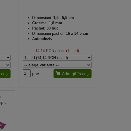
Dimensiuni:
1,5 - 5,5 cm
Grosime:
1,8 mm
Pachet:
39 buc
Dimensiuni pachet:
16 x 34,5 cm
Autoadeziv
14,14 RON
/ pac. (1 card)
 coș
pac.
Adaugă în coș
uc
pici -