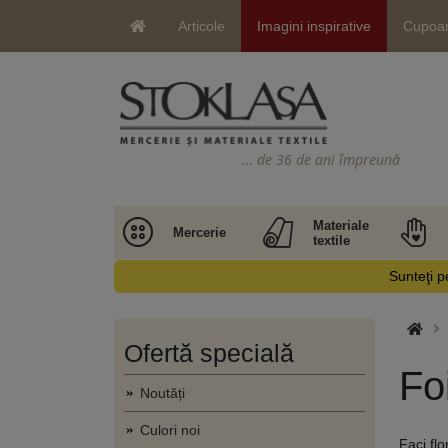
Articole
Imagini inspirative
Cupoa
… de 36 de ani împreună
Materiale
Mercerie
textile
Sunteţi pe
Ofertă specială
Fo
Noutăți
Culori noi
Faci fl