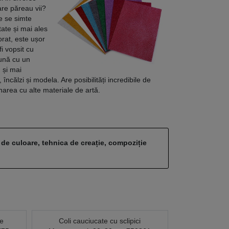
care păreau vii?
e se simte
tate și mai ales
orat, este ușor
fi vopsit cu
eună cu un
 și mai
, încălzi și modela. Are posibilități incredibile de
binarea cu alte materiale de artă.
 de culoare, tehnica de creație, compoziție
ve
Coli cauciucate cu sclipici