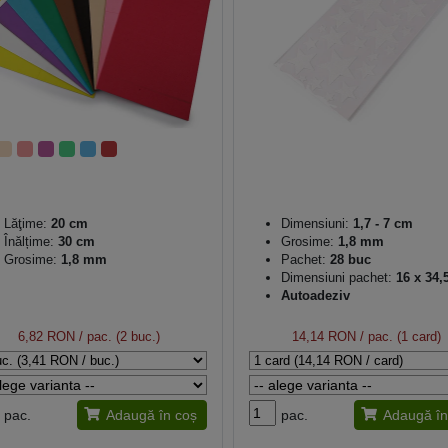
Lăţime:
20 cm
Dimensiuni:
1,7 - 7 cm
Înălțime:
30 cm
Grosime:
1,8 mm
Grosime:
1,8 mm
Pachet:
28 buc
Dimensiuni pachet:
16 x 34,
Autoadeziv
6,82 RON
/ pac. (2 buc.)
14,14 RON
/ pac. (1 card)
pac.
Adaugă în coș
pac.
Adaugă în