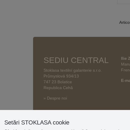
Artico
SEDIU CENTRAL
Ilie
Mana
Fren
Stoklasa textilní galanterie s.r.o.
Průmyslová 934/13
E-ma
747 23 Bolatice
Republica Cehă
» Despre noi
Setări STOKLASA cookie