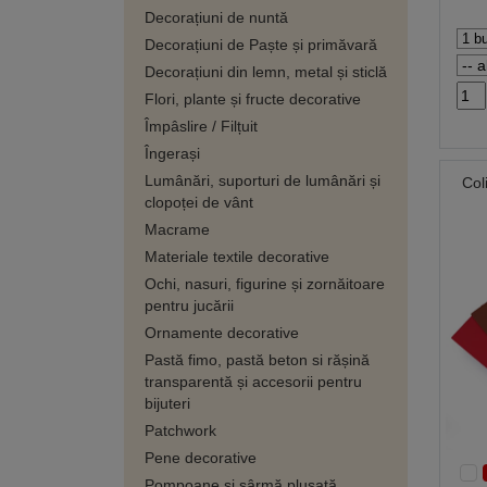
Decorațiuni de nuntă
Decorațiuni de Paște și primăvară
Decorațiuni din lemn, metal și sticlă
Flori, plante și fructe decorative
Împâslire / Filțuit
Îngerași
Lumânări, suporturi de lumânări și
Col
clopoței de vânt
Macrame
Materiale textile decorative
Ochi, nasuri, figurine și zornăitoare
pentru jucării
Ornamente decorative
Pastă fimo, pastă beton si rășină
transparentă și accesorii pentru
bijuteri
Patchwork
Pene decorative
Pompoane și sârmă plușată