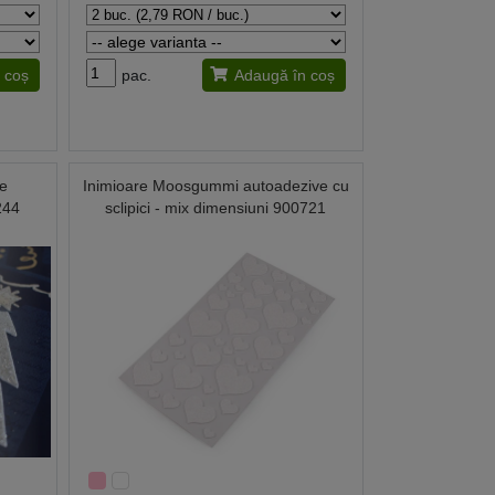
 coș
pac.
Adaugă în coș
ve
Inimioare Moosgummi autoadezive cu
244
sclipici - mix dimensiuni 900721