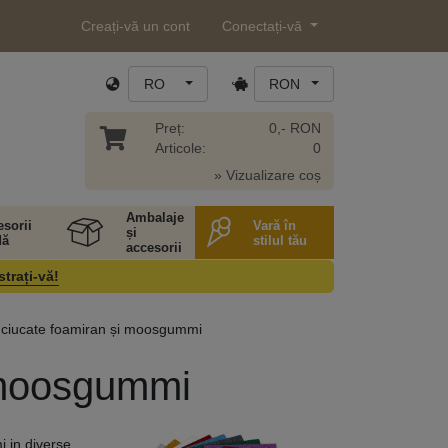
Creați-vă un cont
Conectați-vă
RO
RON
Preț:
0,- RON
Articole:
0
» Vizualizare coș
Ambalaje
sorii
Vară în
și
ă
stilul tău
accesorii
strați-vă!
uciucate foamiran și moosgummi
 moosgummi
i in diverse