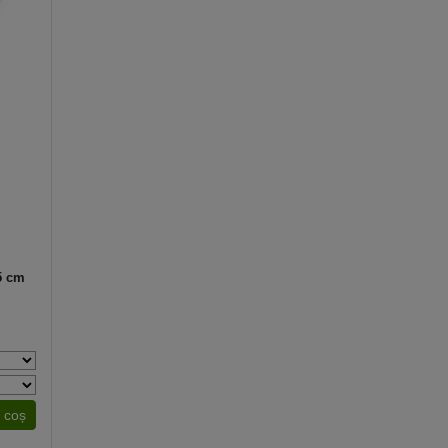
5 cm
 coș