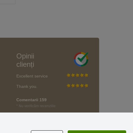
Opinii
clienți
Excellent service
Thank you.
Comentarii 159
* Nu verificăm recenziile