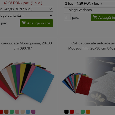
42,98 RON
/ pac. (1 buc.)
pac.
Adaugă în
pac.
Adaugă în coș
i cauciucate Moosgummi, 20x30
Coli cauciucate autoadezi
cm 090787
Moosgummi, 20x30 cm 840