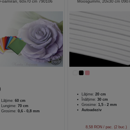
Foamiran, 60x70 cm 790106
Moosgummi, 20x30 cm 090
Lăţime:
20 cm
Înălțime:
30 cm
Lăţime:
60 cm
Grosime:
1,5 - 2 mm
Lungime:
70 cm
Autoadeziv
Grosime:
0,6 - 0,8 mm
8,58 RON
/ pac. (2 buc.)