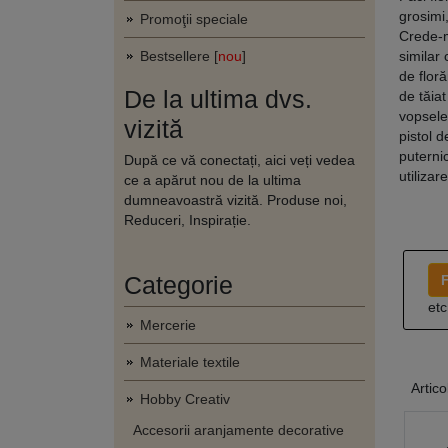
grosimi,
Promoţii speciale
Crede-m
Bestsellere [
nou
]
similar 
de floră
De la ultima dvs.
de tăiat
vopsele
vizită
pistol d
puternic
După ce vă conectați, aici veți vedea
utilizar
ce a apărut nou de la ultima
dumneavoastră vizită. Produse noi,
Reduceri, Inspirație.
Categorie
F
etc
Mercerie
Materiale textile
Artico
Hobby Creativ
Accesorii aranjamente decorative