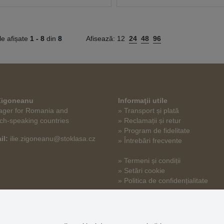
le afișate
1 -
8
din
8
Afisează:
12
24
48
96
 Zigoneanu
Informaţii utile
ger for Romania and
» Transport și plată
ch-speaking countries
» Reclamații și retur
» Program de fidelitate
il:
ilie.zigoneanu@stoklasa.cz
» Întrebări frecvente
» Termeni și condiții
» Setări cookie
» Politica de confidențialitate