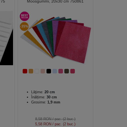
775
Moosgummi, 20x30 cm 750861
-35%
Lăţime:
20 cm
Înălțime:
30 cm
Grosime:
1,9 mm
8,58 RON
/ pac. (2 buc.)
5,58 RON
/ pac. (2 buc.)