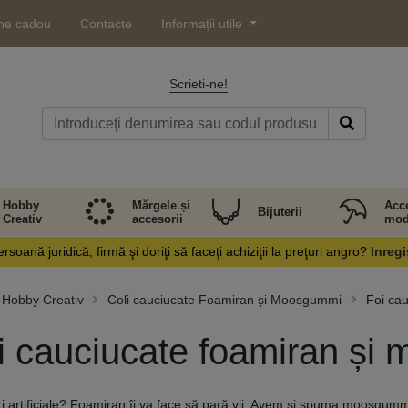
ne cadou
Contacte
Informații utile
Scrieti-ne!
Hobby
Mărgele și
Acce
Bijuterii
Creativ
accesorii
mod
rsoană juridică, firmă şi doriţi să faceţi achiziţii la preţuri angro?
Inregi
Hobby Creativ
Coli cauciucate Foamiran și Moosgummi
Foi ca
i cauciucate foamiran și
ori artificiale? Foamiran îi va face să pară vii. Avem si spuma moosgumm