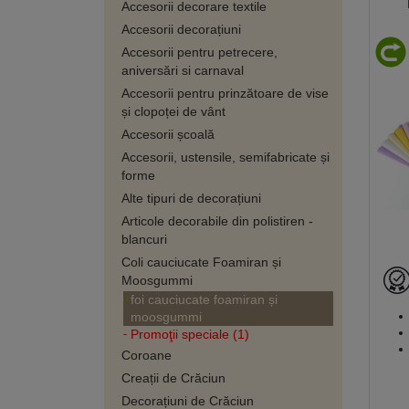
Accesorii decorare textile
Accesorii decorațiuni
Accesorii pentru petrecere,
aniversări si carnaval
Accesorii pentru prinzătoare de vise
și clopoței de vânt
Accesorii școală
Accesorii, ustensile, semifabricate și
forme
Alte tipuri de decorațiuni
Articole decorabile din polistiren -
blancuri
Coli cauciucate Foamiran și
Moosgummi
foi cauciucate foamiran și
moosgummi
Promoţii speciale (1)
Coroane
Creații de Crăciun
Decorațiuni de Crăciun