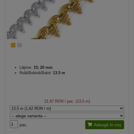
Lăţime:
15; 20 mm
Rolă/Bobină/Balot:
13.5 m
21,87 RON
/ pac. (13,5 m)
pac.
Adaugă în coș