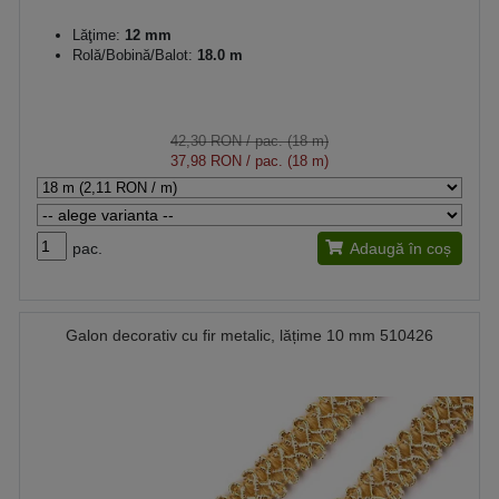
Lăţime:
12 mm
Rolă/Bobină/Balot:
18.0 m
42,30 RON
/ pac. (18 m)
37,98 RON
/ pac. (18 m)
pac.
Adaugă în coș
Galon decorativ cu fir metalic, lățime 10 mm 510426