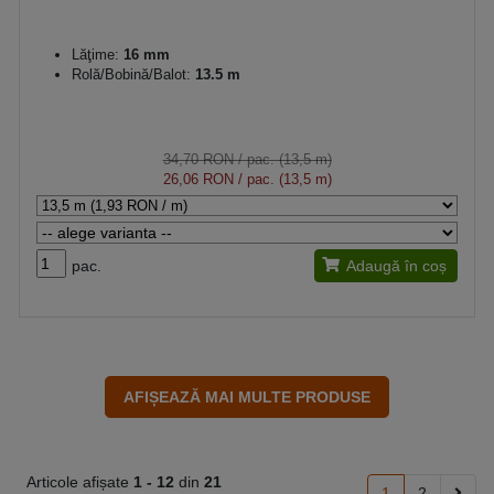
Lăţime:
16 mm
Rolă/Bobină/Balot:
13.5 m
34,70 RON
/ pac. (13,5 m)
26,06 RON
/ pac. (13,5 m)
pac.
Adaugă în coș
Articole afișate
1 -
12
din
21
1
2