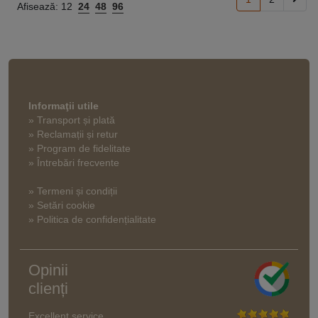
Afisează:
12
24
48
96
Informaţii utile
» Transport și plată
» Reclamații și retur
» Program de fidelitate
» Întrebări frecvente
» Termeni și condiții
» Setări cookie
» Politica de confidențialitate
Opinii
clienți
Excellent service