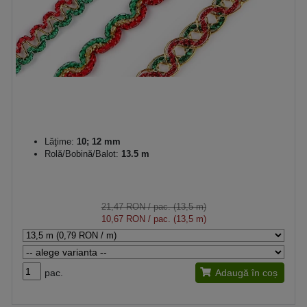
Lăţime:
10; 12 mm
Rolă/Bobină/Balot:
13.5 m
21,47 RON
/ pac. (13,5 m)
10,67 RON
/ pac. (13,5 m)
pac.
Adaugă în coș