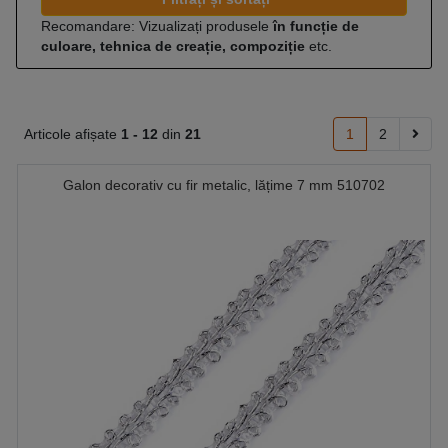
Recomandare: Vizualizați produsele
în funcție de
culoare, tehnica de creație, compoziție
etc.
Articole afișate
1 -
12
din
21
1
2
Galon decorativ cu fir metalic, lățime 7 mm 510702