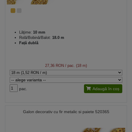
Lăţime:
10 mm
Rolă/Bobină/Balot:
18.0 m
Față dublă
27,36 RON
/ pac. (18 m)
pac.
Adaugă în coș
Galon decorativ cu fir metalic si paiete 520365