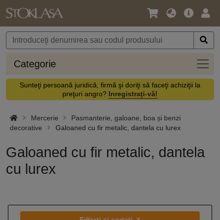
Limbă
Meniul
Cone
/
principal
vă
Monedă
Categ
Categorie
Sunteţi persoană juridică, firmă şi doriţi să faceţi achiziţii la
preţuri angro?
Inregistrați-vă!
Mercerie
Pasmanterie, galoane, boa și benzi
decorative
Galoaned cu fir metalic, dantela cu lurex
Galoaned cu fir metalic, dantela
cu lurex
Filtrați și sortați