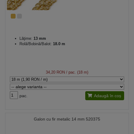
Lăţime:
13 mm
Rolă/Bobină/Balot:
18.0 m
34,20 RON
/ pac. (18 m)
pac.
Adaugă în coș
Galon cu fir metalic 14 mm 520375