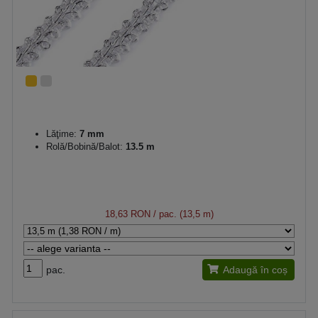
Lăţime:
7 mm
Rolă/Bobină/Balot:
13.5 m
18,63 RON
/ pac. (13,5 m)
pac.
Adaugă în coș