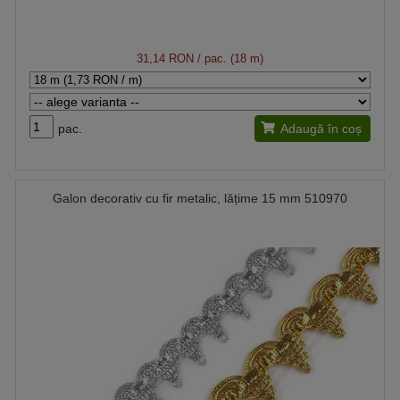
31,14 RON
/ pac. (18 m)
pac.
Adaugă în coș
Galon decorativ cu fir metalic, lățime 15 mm 510970