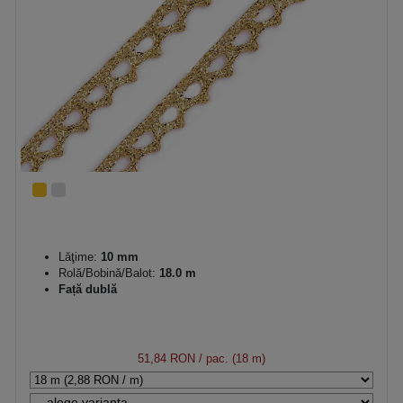
Lăţime:
10 mm
Rolă/Bobină/Balot:
18.0 m
Față dublă
51,84 RON
/ pac. (18 m)