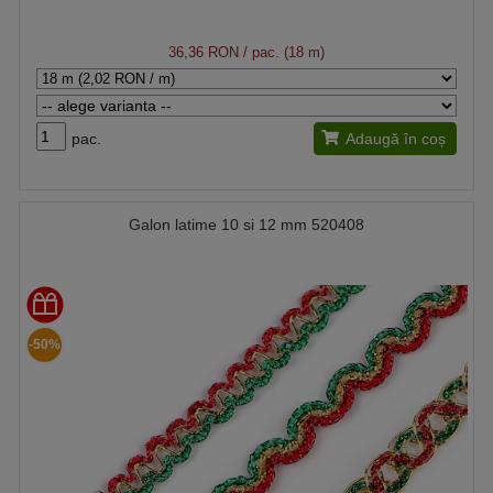
36,36 RON
/ pac. (18 m)
pac.
Adaugă în coș
Galon latime 10 si 12 mm 520408
-50%