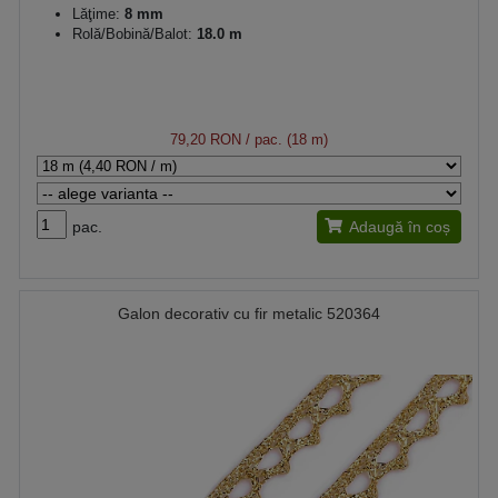
Lăţime:
8 mm
Rolă/Bobină/Balot:
18.0 m
79,20 RON
/ pac. (18 m)
pac.
Adaugă în coș
Galon decorativ cu fir metalic 520364