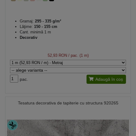
Gramaj:
295 - 335 g/m²
Lăţime:
150 - 155 cm
Cant. minimă 1 m
Decorativ
52,93 RON
/ pac. (1 m)
pac.
Adaugă în coș
Tesatura decorativa de tapiterie cu structura 920265