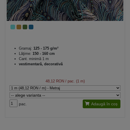
Gramaj:
125 - 175 g/m²
Lăţime:
150 - 160 cm
Cant. minimă 1 m
vestimentară, decorativă
48,12 RON
/ pac. (1 m)
pac.
Adaugă în coș