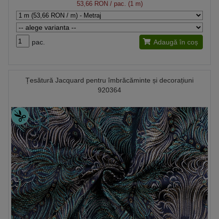
53,66 RON
/ pac. (1 m)
pac.
Adaugă în coș
Țesătură Jacquard pentru îmbrăcăminte și decorațiuni
920364