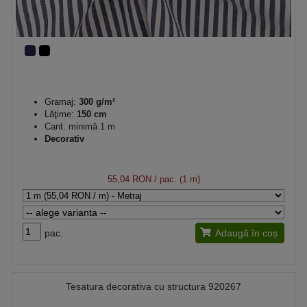
Gramaj:
300 g/m²
Lăţime:
150 cm
Cant. minimă 1 m
Decorativ
55,04 RON
/ pac. (1 m)
pac.
Adaugă în coș
Tesatura decorativa cu structura 920267