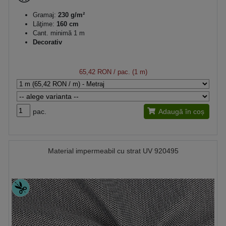
Gramaj:
230 g/m²
Lăţime:
160 cm
Cant. minimă 1 m
Decorativ
65,42 RON
/ pac. (1 m)
pac.
Adaugă în coș
Material impermeabil cu strat UV 920495