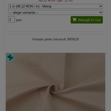
48,12 RON
/ pac. (1 m)
pac.
Adaugă în coș
Imitație piele întoarsă 380818