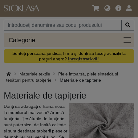
Limbă
Meniul
Cone
/
principal
vă
Monedă
Categ
Categorie
Sunteţi persoană juridică, firmă şi doriţi să faceţi achiziţii la
preţuri angro?
Inregistrați-vă!
Materiale textile
Piele intoarsă, piele sintetică și
țesături pentru tapițerie
Materiale de tapițerie
Materiale de tapițerie
Doriți să adăugați o haină nouă
la mobilierul mai vechi? Aruncă
tapițeria. Țesăturile de tapițerie
sunt puternice, de înaltă calitate
și sunt destinate tapițerii pieselor
de mobilier mai vechi și noi. Se