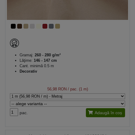
Gramaj:
260 - 280 g/m²
Lăţime:
146 - 147 cm
Cant. minimă 0.5 m
Decorativ
56,98 RON
/ pac. (1 m)
pac.
Adaugă în coș