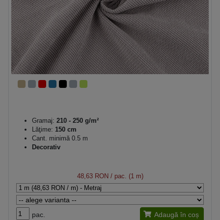
Gramaj:
210 - 250 g/m²
Lăţime:
150 cm
Cant. minimă 0.5 m
Decorativ
48,63 RON
/ pac. (1 m)
pac.
Adaugă în coș