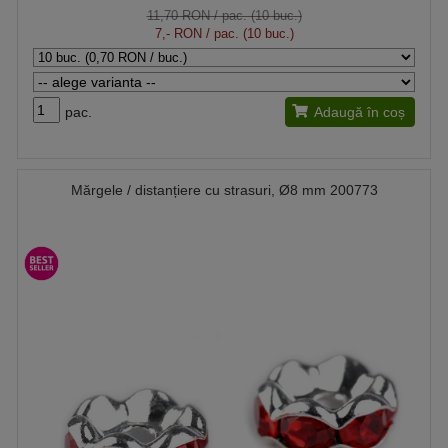
11,70 RON
/ pac. (10 buc.)
7,- RON
/ pac. (10 buc.)
pac.
Adaugă în coș
Mărgele / distanțiere cu strasuri, Ø8 mm 200773