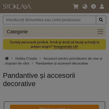
Limbă
Meniul
Cone
/
principal
vă
Monedă
Categ
Categorie
Sunteţi persoană juridică, firmă şi doriţi să faceţi achiziţii la
preţuri angro?
Inregistrați-vă!
Hobby Creativ
Accesorii pentru prinzătoare de vise și
clopoței de vânt
Pandantive și accesorii decorative
Pandantive și accesorii
decorative
Filtrați și sortați