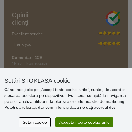
Opinii
clienți
Excellent service
Thank you.
Comentarii 159
* Nu verificăm recenziile
Setări STOKLASA cookie
Când faceți clic pe „Accept toate cookie-urile”, sunteți de acord cu
stocarea acestora pe dispozitivul dvs., ceea ce ajută la navigarea
pe site, analiza utilizării datelor și eforturile noastre de marketing.
Puteți să
refuzați
, dar vom fi fericiți dacă ne dați acordul dvs.
Setări cookie
Acceptați toate cookie-urile
© Stoklasa textilní galanterie s.r.o. 2026.