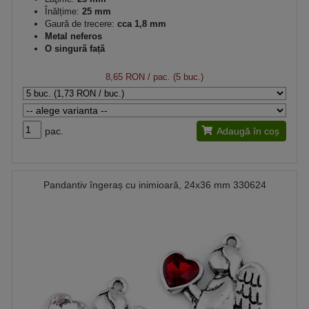
Înălțime:
25 mm
Gaură de trecere:
cca 1,8 mm
Metal neferos
O singură față
8,65 RON
/ pac. (5 buc.)
pac.
Adaugă în coș
Pandantiv îngeraș cu inimioară, 24x36 mm 330624