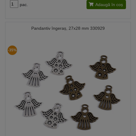
pac.
Adaugă în coș
Pandantiv îngeraș, 27x28 mm 330929
-35%