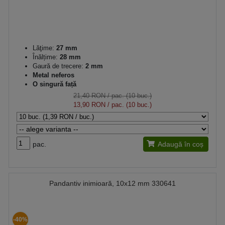
Lăţime:
27 mm
Înălțime:
28 mm
Gaură de trecere:
2 mm
Metal neferos
O singură față
21,40 RON
/ pac. (10 buc.)
13,90 RON
/ pac. (10 buc.)
pac.
Adaugă în coș
Pandantiv inimioară, 10x12 mm 330641
-40%