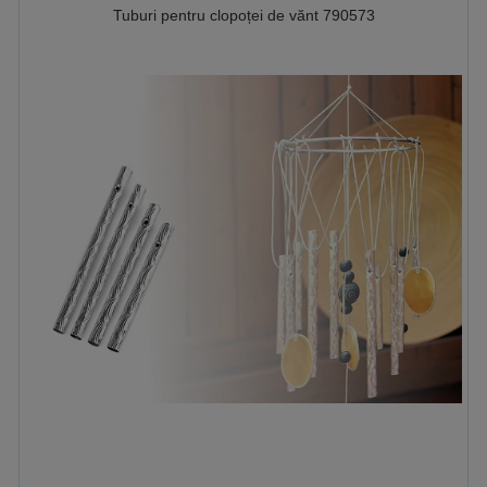
Tuburi pentru clopoței de vănt 790573