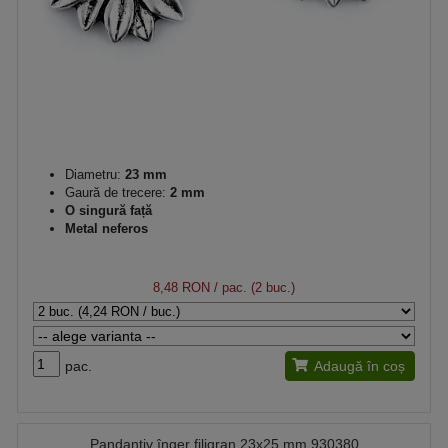
Diametru:
23 mm
Gaură de trecere:
2 mm
O singură față
Metal neferos
8,48 RON
/ pac. (2 buc.)
pac.
Adaugă în coș
Pandantiv înger filigran 23x25 mm 930380