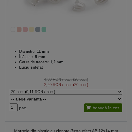
Diametru:
11 mm
Înălțime:
9 mm
Gaură de trecere:
1,2 mm
Luciu sidefat
4,80 RON
/ pac. (20 buc.)
2,20 RON
/ pac. (20 buc.)
pac.
Adaugă în coș
Margele din plastic cu clopotel/fusta efect AB 12x14 mm