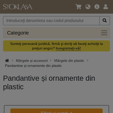
Limbă
Meniul
Cone
/
principal
vă
Monedă
Categ
Categorie
Sunteţi persoană juridică, firmă şi doriţi să faceţi achiziţii la
preţuri angro?
Inregistrați-vă!
Mărgele și accesorii
Mărgele din plastic
Pandantive și ornamente din plastic
Pandantive și ornamente din
plastic
Filtrați și sortați