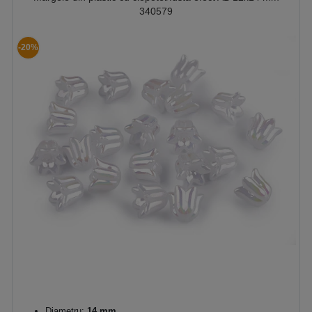
340579
-20%
Diametru:
14 mm