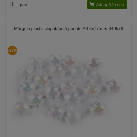
pac.
Adaugă în coș
Mărgele plastic clopot/fustă perlate AB 6x17 mm 340578
-15%