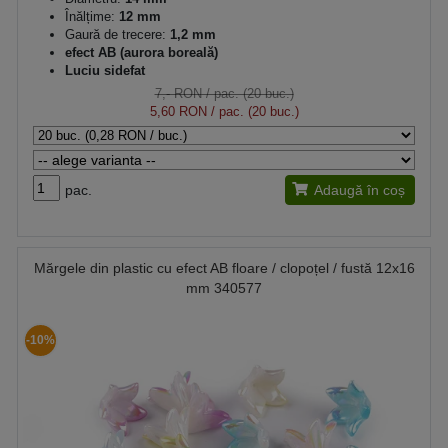
Înălțime:
12 mm
Gaură de trecere:
1,2 mm
efect AB (aurora boreală)
Luciu sidefat
7,- RON
/ pac. (20 buc.)
5,60 RON
/ pac. (20 buc.)
pac.
Adaugă în coș
Mărgele din plastic cu efect AB floare / clopoțel / fustă 12x16
mm 340577
-10%