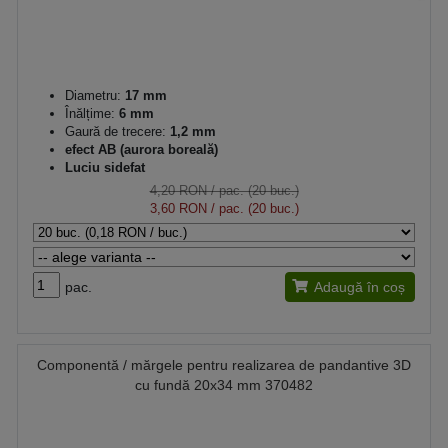
Diametru:
17 mm
Înălțime:
6 mm
Gaură de trecere:
1,2 mm
efect AB (aurora boreală)
Luciu sidefat
4,20 RON
/ pac. (20 buc.)
3,60 RON
/ pac. (20 buc.)
pac.
Adaugă în coș
Componentă / mărgele pentru realizarea de pandantive 3D
cu fundă 20x34 mm 370482