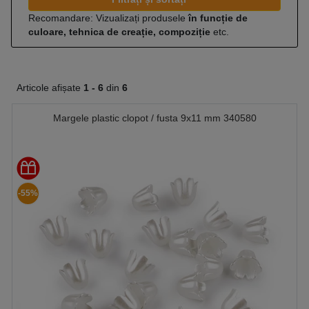
Recomandare: Vizualizați produsele
în funcție de
culoare, tehnica de creație, compoziție
etc.
Articole afișate
1 -
6
din
6
Margele plastic clopot / fusta 9x11 mm 340580
-55%