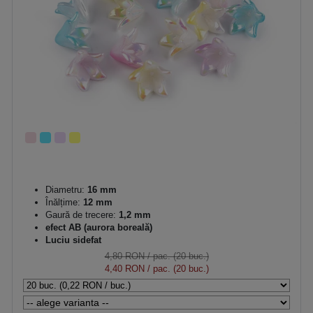
Diametru:
16 mm
Înălțime:
12 mm
Gaură de trecere:
1,2 mm
efect AB (aurora boreală)
Luciu sidefat
4,80 RON
/ pac. (20 buc.)
4,40 RON
/ pac. (20 buc.)