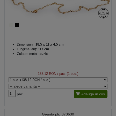
Dimensiuni:
18,5 x 11 x 4,5 cm
Lungime lanț:
117 cm
Culoare metal:
aurie
138,12 RON
/ pac. (1 buc.)
pac.
Adaugă în coș
Geanta plic 870630