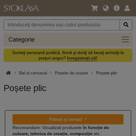
Limbă
Meniul
Cone
/
principal
vă
Monedă
Categ
Categorie
Sunteţi persoană juridică, firmă şi doriţi să faceţi achiziţii la
preţuri angro?
Inregistrați-vă!
Bal și carnaval
Poșete de ocazie
Poșete plic
Poșete plic
Filtrați și sortați
Recomandare: Vizualizați produsele
în funcție de
culoare, tehnica de creație, compoziție
etc.