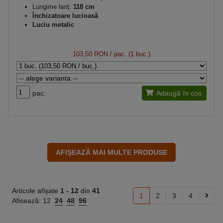
Lungime lanț:
118 cm
Închizatoare lucioasă
Luciu metalic
103,50 RON
/ pac. (1 buc.)
pac.
Adaugă în coș
Articole afișate
1 -
12
din
41
1
2
3
4
Afisează:
12
24
48
96