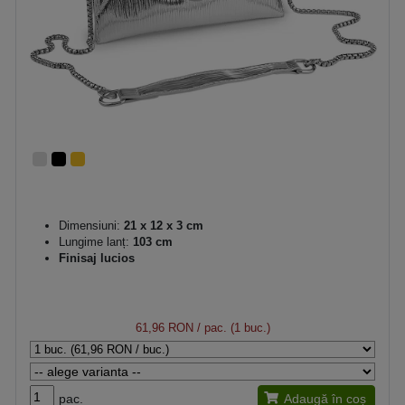
Dimensiuni:
21 x 12 x 3 cm
Lungime lanț:
103 cm
Finisaj lucios
61,96 RON
/ pac. (1 buc.)
pac.
Adaugă în coș