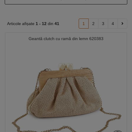
Articole afișate
1 -
12
din
41
1
2
3
4
Geantă clutch cu ramă din lemn 620383