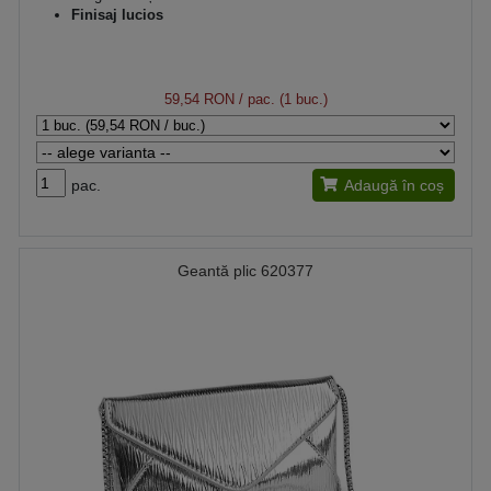
Finisaj lucios
59,54 RON
/ pac. (1 buc.)
pac.
Adaugă în coș
Geantă plic 620377