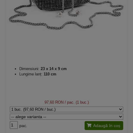
Dimensiuni:
23 x 14 x 9 cm
Lungime lanț:
110 cm
97,60 RON
/ pac. (1 buc.)
pac.
Adaugă în coș