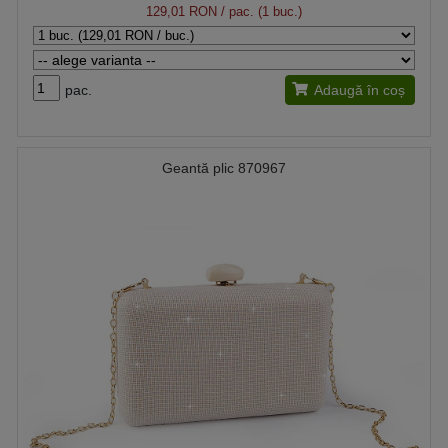
129,01 RON
/ pac. (1 buc.)
pac.
Adaugă în coș
Geantă plic 870967