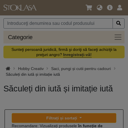
Limbă
Meniul
Cone
/
principal
vă
Monedă
Categ
Categorie
Sunteţi persoană juridică, firmă şi doriţi să faceţi achiziţii la
preţuri angro?
Inregistrați-vă!
Hobby Creativ
Saci, pungi și cutii pentru cadouri
Săculeți din iută și imitație iută
Săculeți din iută și imitație iută
Filtrați și sortați
Recomandare: Vizualizați produsele
în funcție de