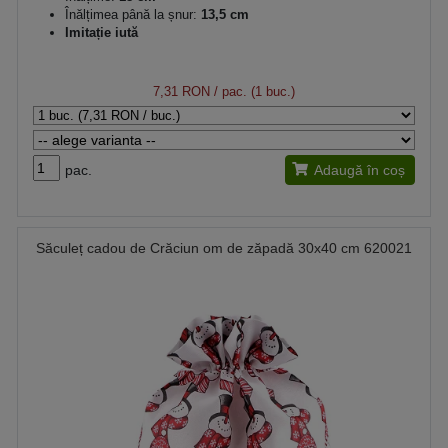
Înălțimea până la șnur:
13,5 cm
Imitație iută
7,31 RON
/ pac. (1 buc.)
pac.
Adaugă în coș
Săculeț cadou de Crăciun om de zăpadă 30x40 cm 620021