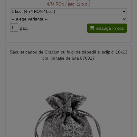
4,74 RON
/ pac. (1 buc.)
pac.
Adaugă în coș
Săculeț cadou de Crăciun cu fulgi de zăpadă și sclipici 10x13
cm, imitație de iută 870917