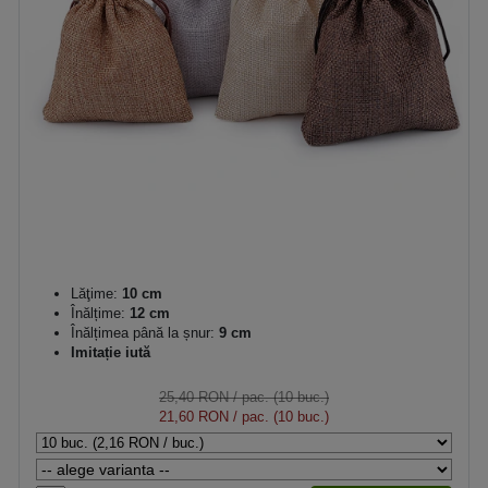
Lăţime:
10 cm
Înălțime:
12 cm
Înălțimea până la șnur:
9 cm
Imitație iută
25,40 RON
/ pac. (10 buc.)
21,60 RON
/ pac. (10 buc.)