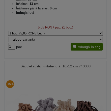
Înălțime:
13 cm
Înălțimea până la șnur:
9 cm
Imitație iută
5,85 RON
/ pac. (1 buc.)
pac.
Adaugă în coș
Săculeț rustic imitație iută, 10x12 cm 740033
-15%