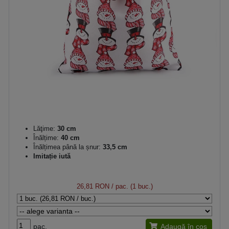
Lăţime:
30 cm
Înălțime:
40 cm
Înălțimea până la șnur:
33,5 cm
Imitație iută
26,81 RON
/ pac. (1 buc.)
pac.
Adaugă în coș