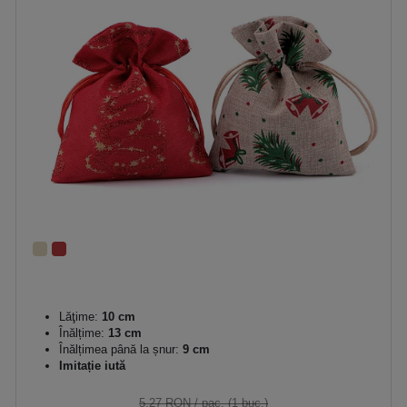
Lăţime:
10 cm
Înălțime:
13 cm
Înălțimea până la șnur:
9 cm
Imitație iută
5,27 RON
/ pac. (1 buc.)