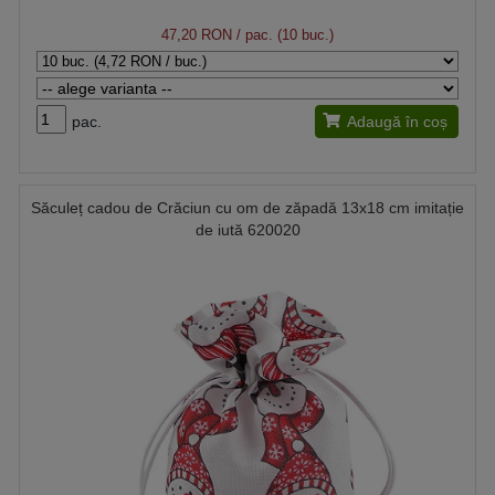
47,20 RON
/ pac. (10 buc.)
pac.
Adaugă în coș
Săculeț cadou de Crăciun cu om de zăpadă 13x18 cm imitație
de iută 620020