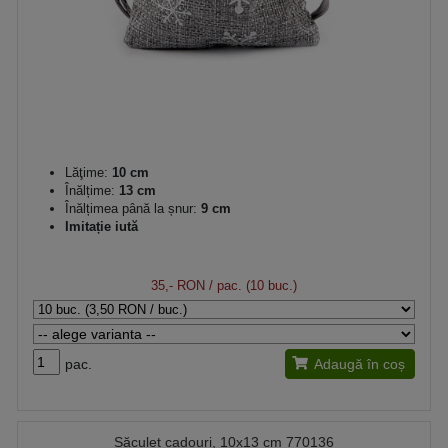
Lăţime:
10 cm
Înălțime:
13 cm
Înălțimea până la șnur:
9 cm
Imitație iută
35,- RON
/ pac. (10 buc.)
pac.
Adaugă în coș
Săculeț cadouri, 10x13 cm 770136