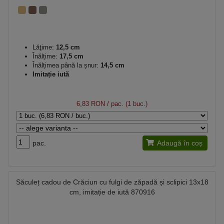
Lăţime:
12,5 cm
Înălțime:
17,5 cm
Înălțimea până la șnur:
14,5 cm
Imitație iută
6,83 RON
/ pac. (1 buc.)
pac.
Adaugă în coș
Săculeț cadou de Crăciun cu fulgi de zăpadă și sclipici 13x18
cm, imitație de iută 870916