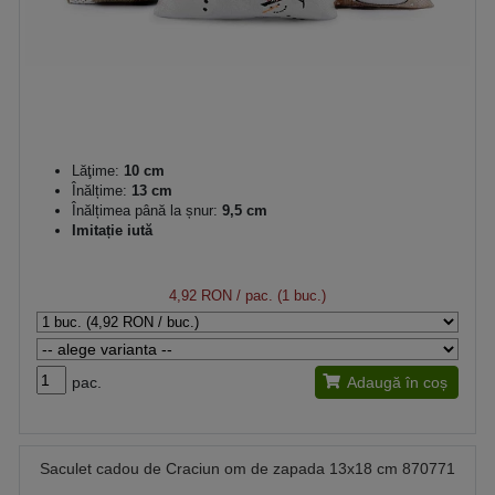
Lăţime:
10 cm
Înălțime:
13 cm
Înălțimea până la șnur:
9,5 cm
Imitație iută
4,92 RON
/ pac. (1 buc.)
pac.
Adaugă în coș
Saculet cadou de Craciun om de zapada 13x18 cm 870771