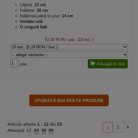
Lăţime:
13 cm
Înălțime:
18 cm
Înălțimea până la șnur:
14 cm
Imitație iută
O singură față
52,40 RON
/ pac. (10 buc.)
pac.
Adaugă în coș
Articole afișate
1 -
12
din
23
1
2
Afisează:
12
24
48
96