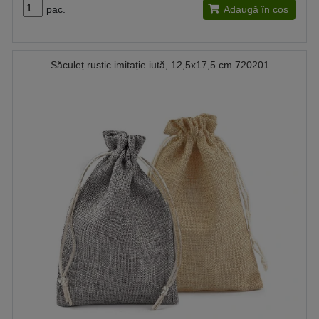
pac.
Adaugă în coș
Săculeț rustic imitație iută, 12,5x17,5 cm 720201