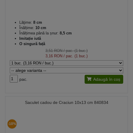
Lăţime:
8 cm
Înălțime:
10 cm
Înălțimea până la șnur:
8,5 cm
Imitație iută
O singură față
3,51 RON
/ pac. (1 buc.)
3,16 RON
/ pac. (1 buc.)
pac.
Adaugă în coș
Saculet cadou de Craciun 10x13 cm 840834
-10%