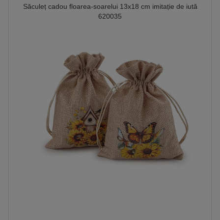
Săculeț cadou floarea-soarelui 13x18 cm imitație de iută
620035