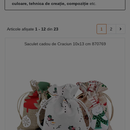
culoare, tehnica de creație, compoziție
etc.
Articole afișate
1 -
12
din
23
1
2
Saculet cadou de Craciun 10x13 cm 870769