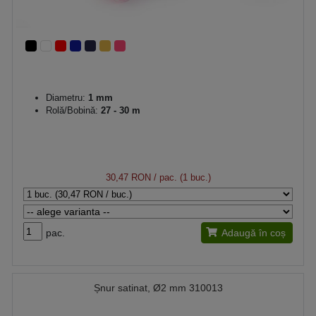
Diametru:
1 mm
Rolă/Bobină:
27 - 30 m
30,47 RON
/ pac. (1 buc.)
pac.
Adaugă în coș
Șnur satinat, Ø2 mm 310013