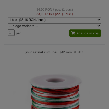
34,90 RON
/ pac. (1 buc.)
33,16 RON
/ pac. (1 buc.)
pac.
Adaugă în coș
Șnur satinat curcubeu, Ø2 mm 310139