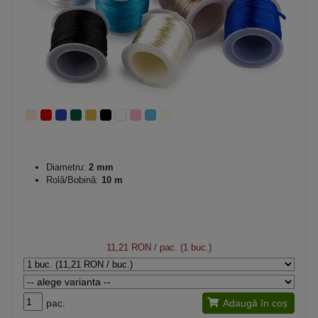
Diametru:
2 mm
Rolă/Bobină:
10 m
11,21 RON
/ pac. (1 buc.)
pac.
Adaugă în coș