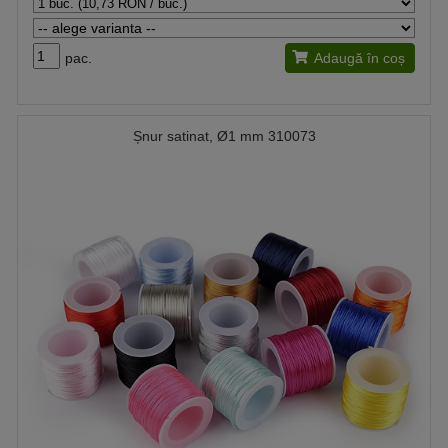
pac.
Adaugă în coș
Șnur satinat, Ø1 mm 310073