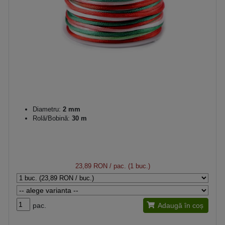
Diametru:
2 mm
Rolă/Bobină:
30 m
23,89 RON
/ pac. (1 buc.)
pac.
Adaugă în coș