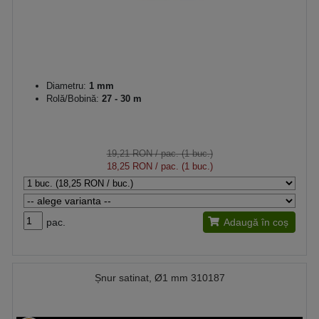
Diametru:
1 mm
Rolă/Bobină:
27 - 30 m
19,21 RON
/ pac. (1 buc.)
18,25 RON
/ pac. (1 buc.)
pac.
Adaugă în coș
Șnur satinat, Ø1 mm 310187