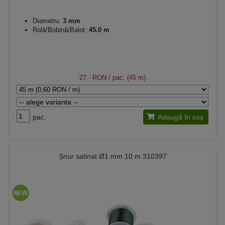
Diametru:
3 mm
Rolă/Bobină/Balot:
45.0 m
27,- RON
/ pac. (45 m)
pac.
Adaugă în coș
Șnur satinat Ø1 mm 10 m 310397