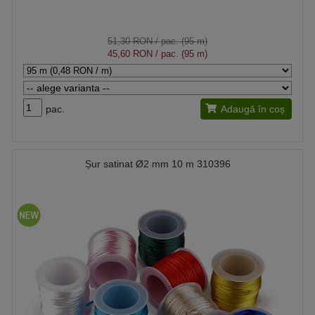
51,30 RON
/ pac. (95 m)
45,60 RON
/ pac. (95 m)
pac.
Adaugă în coș
Șur satinat Ø2 mm 10 m 310396