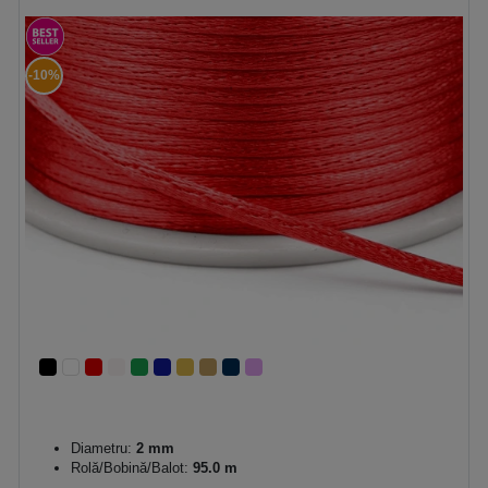
-10%
Diametru:
2 mm
Rolă/Bobină/Balot:
95.0 m