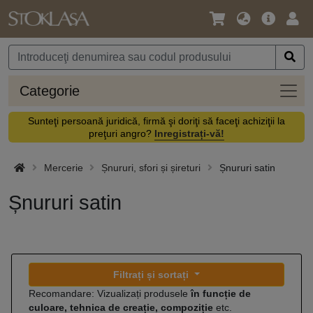
Limbă
Meniul
Cone
/
principal
vă
Monedă
Categ
Categorie
Sunteţi persoană juridică, firmă şi doriţi să faceţi achiziţii la
preţuri angro?
Inregistrați-vă!
Mercerie
Șnururi, sfori și șireturi
Șnururi satin
Șnururi satin
Filtrați și sortați
Recomandare: Vizualizați produsele
în funcție de
culoare, tehnica de creație, compoziție
etc.