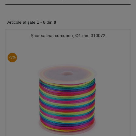
Articole afișate
1 -
8
din
8
Șnur satinat curcubeu, Ø1 mm 310072
-5%