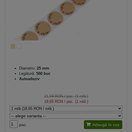
Diametru:
25 mm
Legătură:
500 buc
Autoadeziv
21,94 RON
/ pac. (1 rolă )
18,65 RON
/ pac. (1 rolă )
pac.
Adaugă în coș