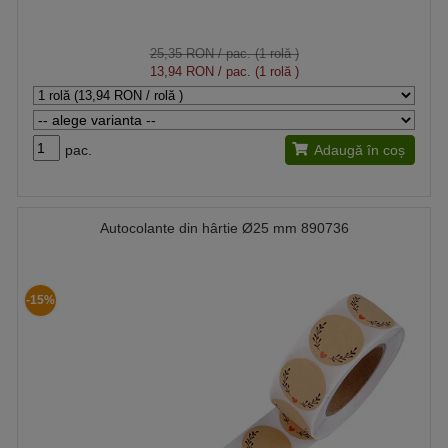
25,35 RON
/ pac. (1 rolă )
13,94 RON
/ pac. (1 rolă )
pac.
Adaugă în coș
Autocolante din hârtie Ø25 mm 890736
-15%