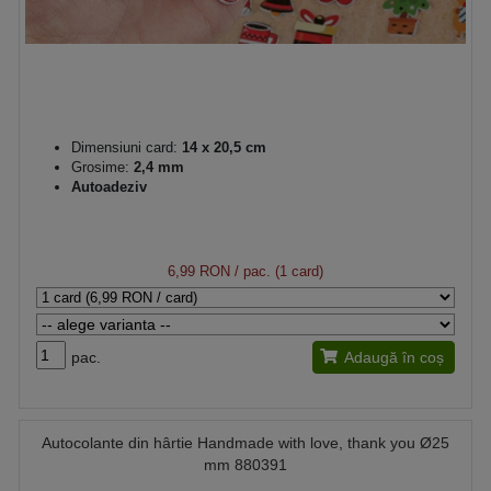
Dimensiuni card:
14 x 20,5 cm
Grosime:
2,4 mm
Autoadeziv
6,99 RON
/ pac. (1 card)
pac.
Adaugă în coș
Autocolante din hârtie Handmade with love, thank you Ø25
mm 880391