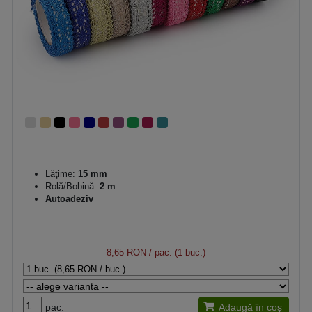
Lăţime:
15 mm
Rolă/Bobină:
2 m
Autoadeziv
8,65 RON
/ pac. (1 buc.)
pac.
Adaugă în coș