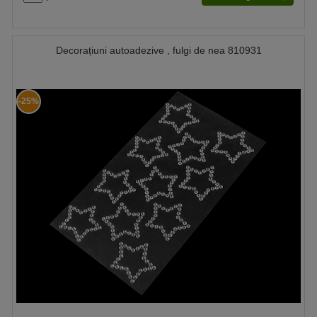
Decorațiuni autoadezive , fulgi de nea 810931
-25%