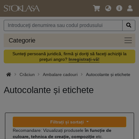
Limbă
Meniul
Cone
/
principal
vă
Monedă
Categ
Categorie
Sunteţi persoană juridică, firmă şi doriţi să faceţi achiziţii la
preţuri angro?
Inregistrați-vă!
Crăciun
Ambalare cadouri
Autocolante și etichete
Autocolante și etichete
Filtrați și sortați
Recomandare: Vizualizați produsele
în funcție de
culoare, tehnica de creație, compoziție
etc.