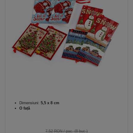
Dimensiuni:
5,5 x 8 cm
O față
7,52 RON
/ pac. (8 buc.)