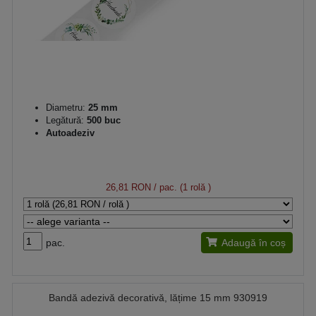
Diametru:
25 mm
Legătură:
500 buc
Autoadeziv
26,81 RON
/ pac. (1 rolă )
pac.
Adaugă în coș
Bandă adezivă decorativă, lățime 15 mm 930919