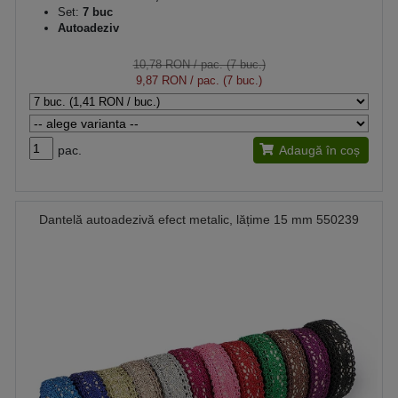
Set:
7 buc
Autoadeziv
10,78 RON
/ pac. (7 buc.)
9,87 RON
/ pac. (7 buc.)
pac.
Adaugă în coș
Dantelă autoadezivă efect metalic, lățime 15 mm 550239