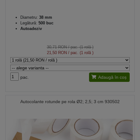
Diametru:
38 mm
Legătură:
500 buc
Autoadeziv
30,71 RON
/ pac. (1 rolă )
21,50 RON
/ pac. (1 rolă )
pac.
Adaugă în coș
Autocolante rotunde pe rola Ø2; 2,5; 3 cm 930502