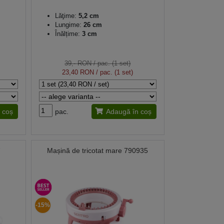
Lăţime:
5,2 cm
Lungime:
26 cm
Înălțime:
3 cm
39,- RON
/ pac. (1 set)
23,40 RON
/ pac. (1 set)
 coș
pac.
Adaugă în coș
7
Mașină de tricotat mare 790935
-15%