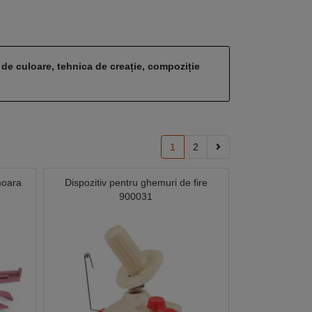
 de culoare, tehnica de creație, compoziție
1
2
moara
Dispozitiv pentru ghemuri de fire
900031