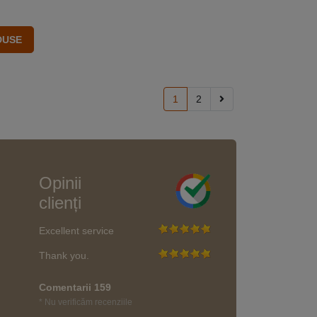
1
2
Opinii
clienți
Excellent service
Thank you.
Comentarii 159
* Nu verificăm recenziile