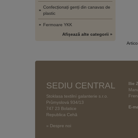
Confecționați genți din canavas de
plastic
Fermoare YKK
Afișează alte categorii »
Artico
SEDIU CENTRAL
Ilie
Mana
Fren
Stoklasa textilní galanterie s.r.o.
Průmyslová 934/13
E-ma
747 23 Bolatice
Republica Cehă
» Despre noi