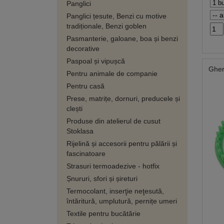
Panglici
Panglici țesute, Benzi cu motive
tradiționale, Benzi goblen
Pasmanterie, galoane, boa și benzi
decorative
Paspoal și vipușcă
Gherg
Pentru animale de companie
Pentru casă
Prese, matrițe, dornuri, preducele și
clești
Produse din atelierul de cusut
Stoklasa
Rijelină și accesorii pentru pălării și
fascinatoare
Strasuri termoadezive - hotfix
Șnururi, sfori și șireturi
Termocolant, inserţie neţesută,
întăritură, umplutură, pernițe umeri
Textile pentru bucătărie