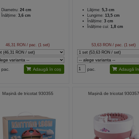
Diametru:
24 cm
Lăţime:
5,3 cm
Înălțime:
3,6 cm
Lungime:
13,5 cm
Înălțime:
3 cm
Înălțime cui:
1,8 cm
46,31 RON
/ pac. (1 set)
53,63 RON
/ pac. (1 set)
pac.
Adaugă în coș
pac.
Adaugă în
Mașină de tricotat 930355
Mașină de tricotat 93035