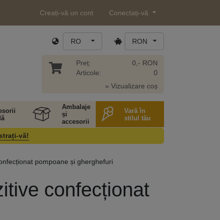
Creați-vă un cont
Conectați-vă
RO
RON
Preț:
0,- RON
Articole:
0
» Vizualizare coș
Ambalaje
sorii
Vară în
și
ă
stilul tău
accesorii
strați-vă!
 confecționat pompoane și gherghefuri
zitive confecționat