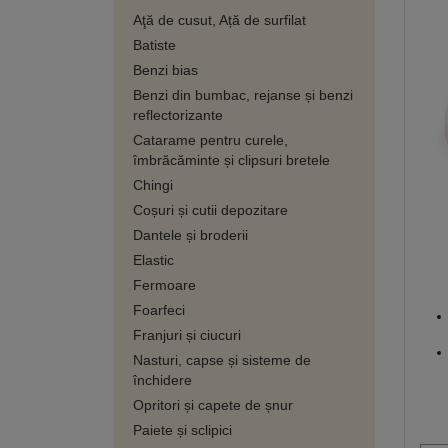
Aţă de cusut, Ață de surfilat
Batiste
Benzi bias
Benzi din bumbac, rejanse și benzi
reflectorizante
Catarame pentru curele,
îmbrăcăminte și clipsuri bretele
Chingi
Coșuri și cutii depozitare
Dantele și broderii
Elastic
Fermoare
Foarfeci
Franjuri și ciucuri
Nasturi, capse și sisteme de
închidere
Opritori și capete de șnur
Paiete și sclipici