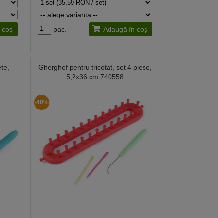
 coș
pac.
Adaugă în coș
ete,
Gherghef pentru tricotat, set 4 piese,
5,2x36 cm 740558
-40%