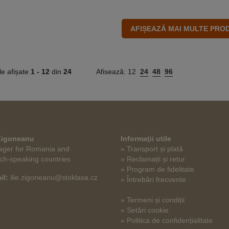
le afișate
1 -
12
din
24
Afisează:
12
24
48
96
 Zigoneanu
Informaţii utile
ger for Romania and
» Transport și plată
ch-speaking countries
» Reclamații și retur
» Program de fidelitate
il:
ilie.zigoneanu@stoklasa.cz
» Întrebări frecvente
» Termeni și condiții
» Setări cookie
» Politica de confidențialitate