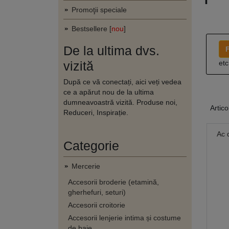
Promoţii speciale
Bestsellere [
nou
]
De la ultima dvs.
F
vizită
etc
După ce vă conectați, aici veți vedea
ce a apărut nou de la ultima
dumneavoastră vizită. Produse noi,
Artico
Reduceri, Inspirație.
Ac 
Categorie
Mercerie
Accesorii broderie (etamină,
gherhefuri, seturi)
Accesorii croitorie
Accesorii lenjerie intima și costume
de baie