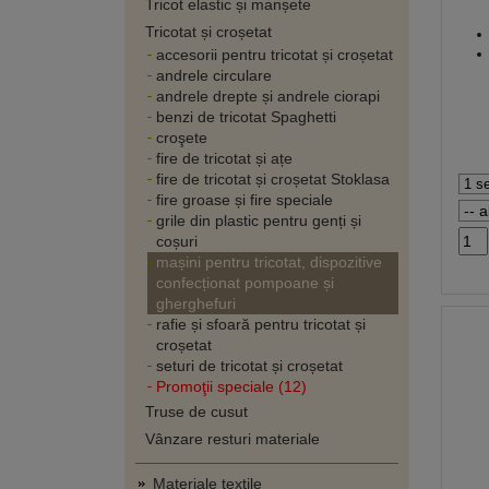
Tricot elastic și manșete
Tricotat și croșetat
accesorii pentru tricotat și croșetat
andrele circulare
andrele drepte și andrele ciorapi
benzi de tricotat Spaghetti
croşete
fire de tricotat și ațe
fire de tricotat și croșetat Stoklasa
fire groase și fire speciale
grile din plastic pentru genți și
coșuri
mașini pentru tricotat, dispozitive
confecționat pompoane și
gherghefuri
rafie și sfoară pentru tricotat și
croșetat
seturi de tricotat și croșetat
Promoţii speciale (12)
Truse de cusut
Vânzare resturi materiale
Materiale textile