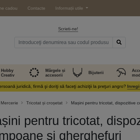
ne cadou
Contacte
Informații utile
Scrieti-ne!
Hobby
Mărgele și
Acce
Bijuterii
Creativ
accesorii
mod
rsoană juridică, firmă şi doriţi să faceţi achiziţii la preţuri angro?
Inregi
Mercerie
Tricotat și croșetat
Mașini pentru tricotat, dispozitive
șini pentru tricotat, dispo
mpoane și gherghefuri