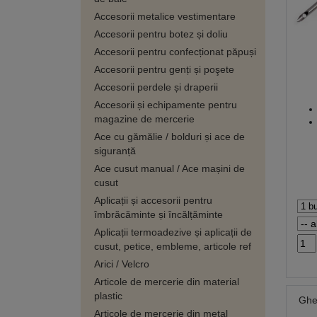
Accesorii metalice vestimentare
Accesorii pentru botez și doliu
Accesorii pentru confecționat păpuși
Accesorii pentru genți și poşete
Accesorii perdele și draperii
Accesorii și echipamente pentru
magazine de mercerie
Ace cu gămălie / bolduri și ace de
siguranță
Ace cusut manual / Ace mașini de
cusut
Aplicații și accesorii pentru
îmbrăcăminte și încălțăminte
Aplicații termoadezive și aplicații de
cusut, petice, embleme, articole ref
Arici / Velcro
Articole de mercerie din material
plastic
Gher
Articole de mercerie din metal