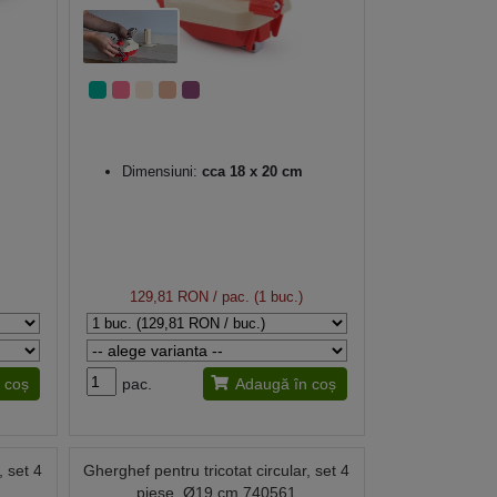
Dimensiuni:
cca 18 x 20 cm
129,81 RON
/ pac. (1 buc.)
 coș
pac.
Adaugă în coș
, set 4
Gherghef pentru tricotat circular, set 4
piese, Ø19 cm 740561