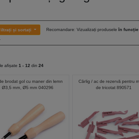
Recomandare: Vizualizați produsele
în funcție
iltrați și sortați
.
le afișate
1 -
12
din
24
de brodat gol cu maner din lemn
Cârlig / ac de rezervă pentru 
Ø3,5 mm, Ø5 mm 040296
de tricotat 890571