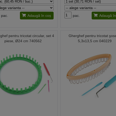
pac.
Adaugă în coș
pac.
Adaugă în
hef pentru tricotat circular, set 4
Gherghef pentru tricotat şos
piese, Ø24 cm 740562
5,3x13,5 cm 040229