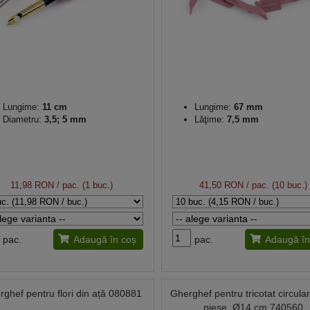
Lungime:
11 cm
Lungime:
67 mm
Diametru:
3,5; 5 mm
Lăţime:
7,5 mm
11,98 RON
/ pac. (1 buc.)
41,50 RON
/ pac. (10 buc.)
pac.
Adaugă în coș
pac.
Adaugă în
ghef pentru flori din ață 080881
Gherghef pentru tricotat circular
piese, Ø14 cm 740560