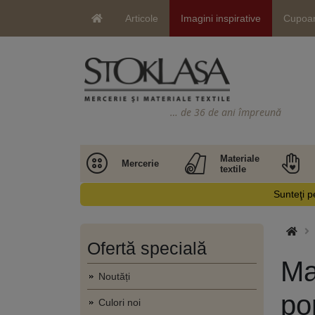
Articole
Imagini inspirative
Cupoa
… de 36 de ani împreună
Materiale
Mercerie
textile
Sunteţi pe
Ofertă specială
Ma
Noutăți
po
Culori noi