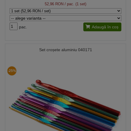
52,96 RON
/ pac. (1 set)
pac.
Adaugă în coș
Set croșete aluminiu 040171
-25%