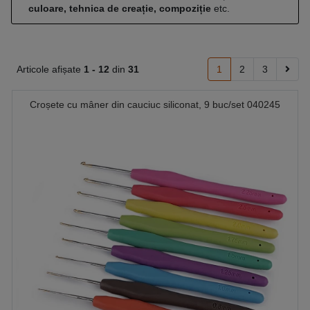
culoare, tehnica de creație, compoziție
etc.
Articole afișate
1 -
12
din
31
1
2
3
Croșete cu mâner din cauciuc siliconat, 9 buc/set 040245