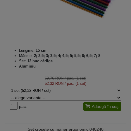
Lungime:
15 cm
Mărime:
2; 2,5; 3; 3,5; 4; 4,5; 5; 5,5; 6; 6,5; 7; 8
Set:
12 buc cârlige
Aluminiu
69,76 RON
/ pac. (1 set)
52,32 RON
/ pac. (1 set)
pac.
Adaugă în coș
Set croșete cu mâner ergonomic 040240