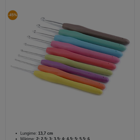
-45%
Lungime:
13,7 cm
Mărime:
2; 2,5; 3; 3,5; 4; 4,5; 5; 5,5; 6