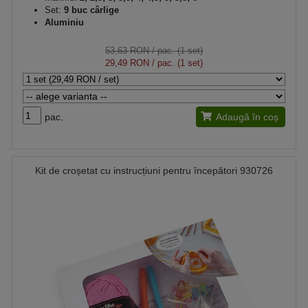
Set:
9 buc cârlige
Aluminiu
53,63 RON
/ pac. (1 set)
29,49 RON
/ pac. (1 set)
pac.
Adaugă în coș
Kit de croșetat cu instrucțiuni pentru începători 930726