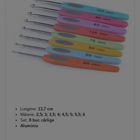
Lungime:
13,7 cm
Mărime:
2,5; 3; 3,5; 4; 4,5; 5; 5,5; 6
Set:
8 buc cârlige
Aluminiu