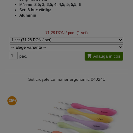
Mărime:
2,5; 3; 3,5; 4; 4,5; 5; 5,5; 6
Set:
8 buc cârlige
Aluminiu
71,28 RON
/ pac. (1 set)
pac.
Adaugă în coș
Set croșete cu mâner ergonomic 040241
-35%