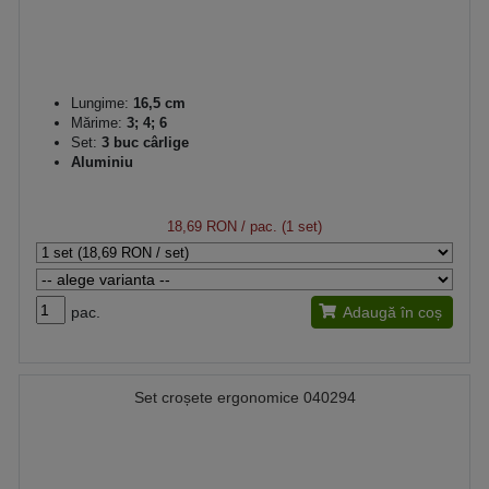
Lungime:
16,5 cm
Mărime:
3; 4; 6
Set:
3 buc cârlige
Aluminiu
18,69 RON
/ pac. (1 set)
pac.
Adaugă în coș
Set croșete ergonomice 040294