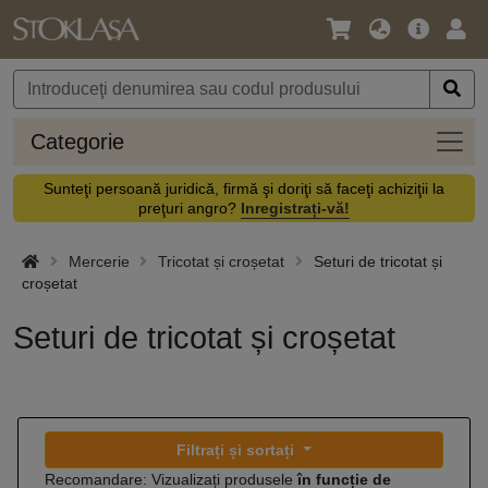
Limbă
Meniul
Cone
/
principal
vă
Monedă
Categ
Categorie
Sunteţi persoană juridică, firmă şi doriţi să faceţi achiziţii la
preţuri angro?
Inregistrați-vă!
Mercerie
Tricotat și croșetat
Seturi de tricotat și
croșetat
Seturi de tricotat și croșetat
Filtrați și sortați
Recomandare: Vizualizați produsele
în funcție de