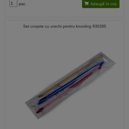
pac.
Adaugă în coș
Set croșete cu urechi pentru knooting 930285