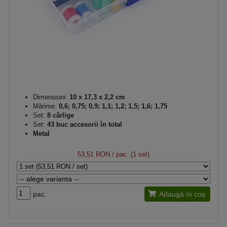
Dimensiuni:
10 x 17,3 x 2,2 cm
Mărime:
0,6; 0,75; 0,9; 1,1; 1,2; 1,5; 1,6; 1,75
Set:
8 cârlige
Set:
43 buc accesorii în total
Metal
53,51 RON
/ pac. (1 set)
pac.
Adaugă în coș