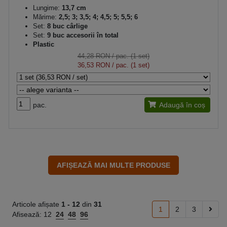
Lungime:
13,7 cm
Mărime:
2,5; 3; 3,5; 4; 4,5; 5; 5,5; 6
Set:
8 buc cârlige
Set:
9 buc accesorii în total
Plastic
44,28 RON
/ pac. (1 set)
36,53 RON
/ pac. (1 set)
pac.
Adaugă în coș
Articole afișate
1 -
12
din
31
1
2
3
Afisează:
12
24
48
96