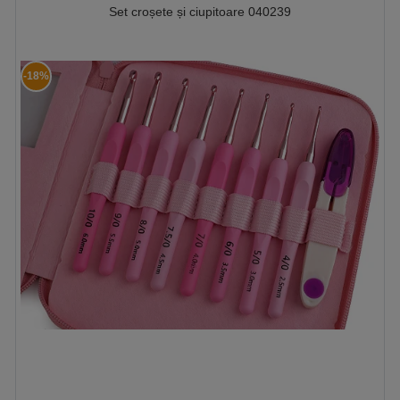
Set croșete și ciupitoare 040239
-18%